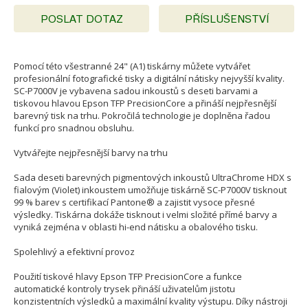
POSLAT DOTAZ
PŘÍSLUŠENSTVÍ
Pomocí této všestranné 24" (A1) tiskárny můžete vytvářet
profesionální fotografické tisky a digitální nátisky nejvyšší kvality.
SC-P7000V je vybavena sadou inkoustů s deseti barvami a
tiskovou hlavou Epson TFP PrecisionCore a přináší nejpřesnější
barevný tisk na trhu. Pokročilá technologie je doplněna řadou
funkcí pro snadnou obsluhu.
Vytvářejte nejpřesnější barvy na trhu
Sada deseti barevných pigmentových inkoustů UltraChrome HDX s
fialovým (Violet) inkoustem umožňuje tiskárně SC-P7000V tisknout
99 % barev s certifikací Pantone® a zajistit vysoce přesné
výsledky. Tiskárna dokáže tisknout i velmi složité přímé barvy a
vyniká zejména v oblasti hi-end nátisku a obalového tisku.
Spolehlivý a efektivní provoz
Použití tiskové hlavy Epson TFP PrecisionCore a funkce
automatické kontroly trysek přináší uživatelům jistotu
konzistentních výsledků a maximální kvality výstupu. Díky nástroji