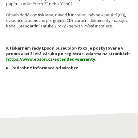
papíru o průměrech 2" nebo 3", nůž.
Obsah dodávky: tiskárna, návod k instalaci, návod k použití (CD),
ovladače a pomocné programy (CD), záruční dokumenty, napájecí
kabel. Standardní záruka 2 roky - servis v místě instalace.
K tiskárnám řady Epson SureColor-Pxxx je poskytována v
promo akci 3 letá záruka po registraci zdarma na stránkách:
https://www.epson.cz/extended-warranty
.
Podrobné informace od výrobce