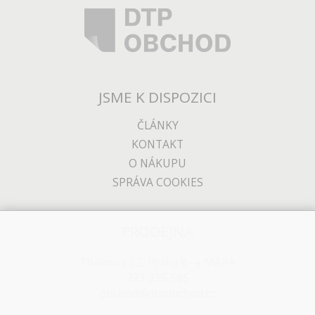
JSME K DISPOZICI
ČLÁNKY
KONTAKT
O NÁKUPU
SPRÁVA COOKIES
PRODEJNA
Thámova 32, Praha 8
MAPA
233 355 585
obchod@dtpobchod.cz