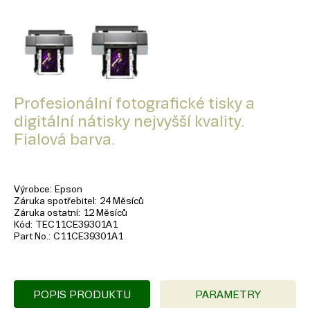
Profesionální fotografické tisky a
digitální nátisky nejvyšší kvality.
Fialová barva.
Výrobce
Epson
Záruka spotřebitel
24 Měsíců
Záruka ostatní
12 Měsíců
Kód
TEC11CE39301A1
Part No.
C11CE39301A1
POPIS PRODUKTU
PARAMETRY