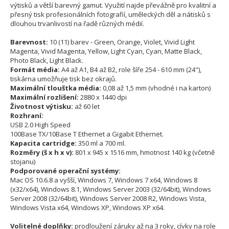
výtisků a větší barevný gamut. Využití najde převážně pro kvalitní a
přesný tisk profesionálních fotografií, uměleckých děl a nátisků s
dlouhou trvanlivostí na řadě různých médií.
Barevnost:
10 (11) barev - Green, Orange, Violet, Vivid Light
Magenta, Vivid Magenta, Yellow, Light Cyan, Cyan, Matte Black,
Photo Black, Light Black.
Formát média:
A4 až A1, B4 až B2, role šíře 254 - 610 mm (24"),
tiskárna umožňuje tisk bez okrajů.
Maximální tlouštka média:
0,08 až 1,5 mm (vhodné i na karton)
Maximální rozlišení:
2880 x 1440 dpi
Životnost výtisku:
až 60 let
Rozhraní:
USB 2.0 High Speed
100Base TX/10Base T Ethernet a Gigabit Ethernet.
Kapacita cartridge:
350 ml a 700 ml.
Rozměry (š x h x v):
801 x 945 x 1516 mm, hmotnost 140 kg (včetně
stojanu)
Podporované operační systémy:
Mac OS 10.6.8 a vyšší, Windows 7, Windows 7 x64, Windows 8
(x32/x64), Windows 8.1, Windows Server 2003 (32/64bit), Windows
Server 2008 (32/64bit), Windows Server 2008 R2, Windows Vista,
Windows Vista x64, Windows XP, Windows XP x64.
Volitelné doplňky:
prodloužení záruky až na 3 roky, cívky na role