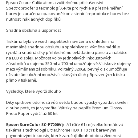
Epson Colour Calibration a volitelnému příslušenství
Spectroproofer s technologií X-Rite pro rychlé a přesné měření
barev je zaručena opakovaně konzistentní reprodukce barev bez
nutnosti nákladných doplňků.
Snadná obsluha a úspornost
Tiskárna byla ve všech aspektech navržena s ohledem na
maximálně snadnou obsluhu a spolehlivost. Výměna médií je
rychlá a snadná díky přehlednému ovládacímu panelu a nabídce
na LCD displeji. Možnost volby jednotlivých inkoustových
zásobníků o objemu 350 ml a 700 ml umožňuje větší tiskové objemy
mezi výměnami zásobníku. Volitelný 320GB pevný disk umožňuje
uživatelům uložení množství tiskových úloh připravených k tisku
přímo v tiskárně.
Výsledky, které vydrží dlouho
Díky špickové odolnosti vůči světlu budou výtisky vypadat skvěle i
dlouho poté, co je vytvoříte. Výtisky na papíře Premium Glossy
Photo Paper vydrží až 60 let.
Epson SureColor SC-P7000V
je A1 (šíře 61 cm) velkoformátová
tiskárna s technologií UltraChrome HDX s 10 (11) barevnými
pigmentovými inkousty, které zaručují dlouhodobou životnost