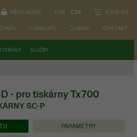
PŘIHLÁŠENÍ
EUR
CZK
Košík [0]
O NÁS
O NÁKUPU
ČLÁNKY
KONTAKT
ATERIÁLY
SLUŽBY
 - pro tiskárny Tx700
KÁRNY SC-P
KTU
PARAMETRY