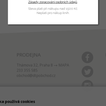
Zásady zpracování osobních údajů
.
Sleva platí při nákupu nad 1500 Kč.
Neplatí pro nákup knih.
PRODEJNA
Thámova 32, Praha 8
MAPA
233 355 585
obchod@dtpobchod.cz
ka používá cookies