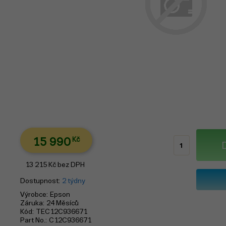
15 990
Kč
13 215
Kč
bez DPH
Dostupnost
2 týdny
Výrobce
Epson
Záruka
24 Měsíců
Kód
TEC12C936671
Part No.
C12C936671