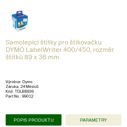
Samolepící štítky pro štíkovačku
DYMO LabelWriter 400/450, rozměr
štítků 89 x 36 mm.
Výrobce
Dymo
Záruka
24 Měsíců
Kód
TDLB8936
Part No.
99012
POPIS PRODUKTU
PARAMETRY