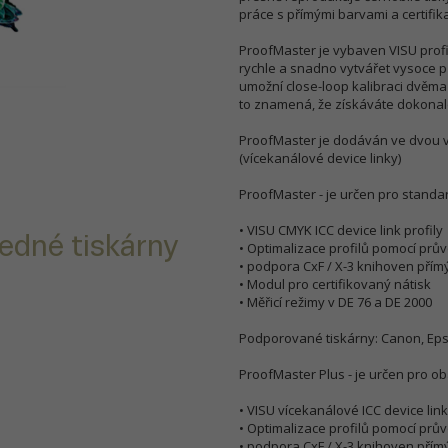
práce s přímými barvami a certifik
ProofMaster je vybaven VISU profi
rychle a snadno vytvářet vysoce př
umožní close-loop kalibraci dvěma n
to znamená, že získáváte dokonal
ProofMaster je dodáván ve dvou v
(vícekanálové device linky)
ProofMaster - je určen pro standard
• VISU CMYK ICC device link profily
jedné tiskárny
• Optimalizace profilů pomocí prů
• podpora CxF / X-3 knihoven přím
• Modul pro certifikovaný nátisk
• Měřicí režimy v DE 76 a DE 2000
Podporované tiskárny: Canon, Eps
ProofMaster Plus - je určen pro o
• VISU vícekanálové ICC device link
• Optimalizace profilů pomocí prů
• podpora CxF / X-3 knihoven přím