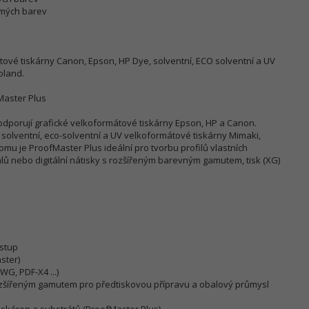
římých barev
vé tiskárny Canon, Epson, HP Dye, solventní, ECO solventní a UV
oland.
Master Plus
dporují grafické velkoformátové tiskárny Epson, HP a Canon.
solventní, eco-solventní a UV velkoformátové tiskárny Mimaki,
mu je ProofMaster Plus ideální pro tvorbu profilů vlastních
alů nebo digitální nátisky s rozšířeným barevným gamutem, tisk (XG)
stup
ster)
G, PDF-X4 ...)
 rozšířeným gamutem pro předtiskovou přípravu a obalový průmysl