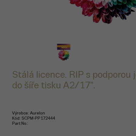
Stálá licence. RIP s podporou 
do šíře tisku A2/17".
Výrobce
Aurelon
Kód
SCPM-PP172444
Part No.