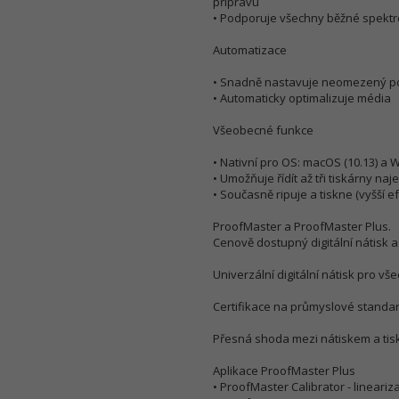
přípravu
• Podporuje všechny běžné spektro
Automatizace
• Snadně nastavuje neomezený poče
• Automaticky optimalizuje média
Všeobecné funkce
• Nativní pro OS: macOS (10.13) a
• Umožňuje řídít až tři tiskárny n
• Současně ripuje a tiskne (vyšší efe
ProofMaster a ProofMaster Plus.
Cenově dostupný digitální nátisk a
Univerzální digitální nátisk pro 
Certifikace na průmyslové standa
Přesná shoda mezi nátiskem a tis
Aplikace ProofMaster Plus
• ProofMaster Calibrator - lineariz