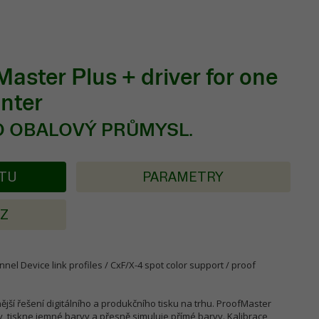
aster Plus + driver for one
nter
O OBALOVÝ PRŮMYSL.
KTU
PARAMETRY
AZ
annel Device link profiles / CxF/X-4 spot color support / proof
ší řešení digitálního a produkčního tisku na trhu. ProofMaster
, tiskne jemné barvy a přesně simuluje přímé barvy. Kalibrace,