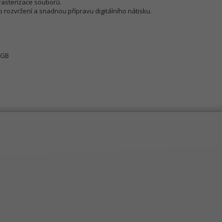
 rasterizace souborů.
o rozvržení a snadnou přípravu digitálního nátisku.
 8GB
NEWSLETTER