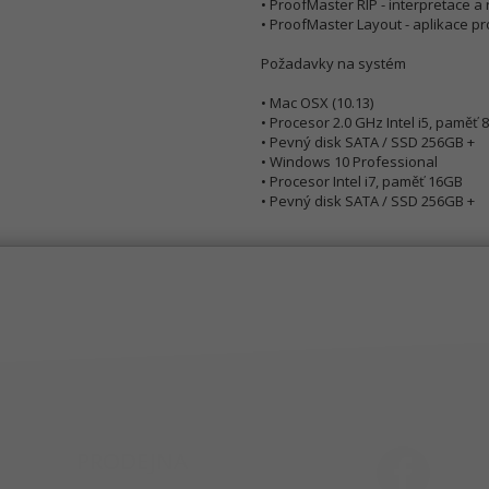
• ProofMaster RIP - interpretace a
• ProofMaster Layout - aplikace pr
Požadavky na systém
• Mac OSX (10.13)
• Procesor 2.0 GHz Intel i5, paměť
• Pevný disk SATA / SSD 256GB +
• Windows 10 Professional
• Procesor Intel i7, paměť 16GB
• Pevný disk SATA / SSD 256GB +
PRODEJNA