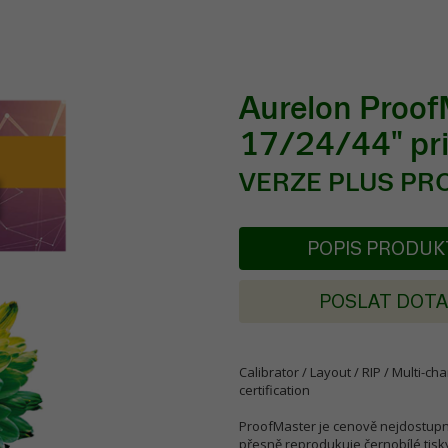
Aurelon ProofM
17/24/44" pri
VERZE PLUS PR
POPIS PRODU
POSLAT DOT
Calibrator / Layout / RIP / Multi-ch
certification
ProofMaster je cenově nejdostupněj
přesně reprodukuje černobílé tisky