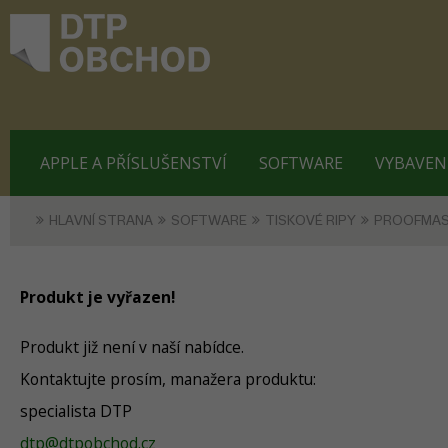
APPLE A PŘÍSLUŠENSTVÍ
SOFTWARE
VYBAVEN
HLAVNÍ STRANA
SOFTWARE
TISKOVÉ RIPY
PROOFMA
Produkt je vyřazen!
Produkt již není v naší nabídce.
Kontaktujte prosím, manažera produktu:
specialista DTP
dtp@dtpobchod.cz