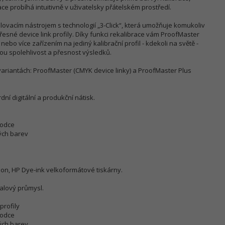
ace probíhá intuitivně v uživatelsky přátelském prostředí.
lovacím nástrojem s technologií „3-Click“, která umožňuje komukoliv
esné device link profily. Díky funkci rekalibrace vám ProofMaster
ebo více zařízením na jediný kalibrační profil - kdekoli na světě -
ou spolehlivost a přesnost výsledků.
ariantách: ProofMaster (CMYK device linky) a ProofMaster Plus
ní digitální a produkční nátisk.
vodce
ých barev
on, HP Dye-ink velkoformátové tiskárny.
balový průmysl.
profily
vodce
ých barev