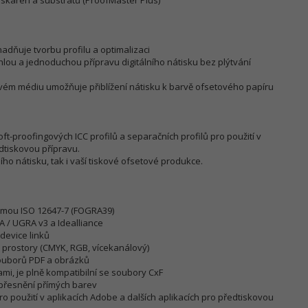
iskáren a substrátů (ProofMaster Plus)
snadňuje tvorbu profilu a optimalizaci
hlou a jednoduchou přípravu digitálního nátisku bez plýtvání
vém médiu umožňuje přiblížení nátisku k barvě ofsetového papíru
t-proofingových ICC profilů a separačních profilů pro použití v
dtiskovou přípravu.
ího nátisku, tak i vaší tiskové ofsetové produkce.
ormou ISO 12647-7 (FOGRA39)
A / UGRA v3 a Idealliance
device linků
 prostory (CMYK, RGB, vícekanálový)
souborů PDF a obrázků
ami, je plně kompatibilní se soubory CxF
zpřesnění přímých barev
pro použití v aplikacích Adobe a dalších aplikacích pro předtiskovou