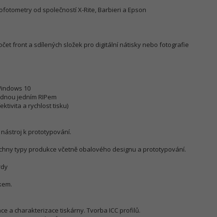
fotometry od společností X-Rite, Barbieri a Epson
t front a sdílených složek pro digitální nátisky nebo fotografie
 Windows 10
ajednou jedním RIPem
ktivita a rychlost tisku)
 nástroj k prototypování.
všechny typy produkce včetně obalového designu a prototypování.
rdy
kem.
ace a charakterizace tiskárny. Tvorba ICC profilů.