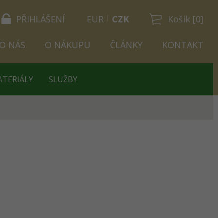
PŘIHLÁŠENÍ
EUR
CZK
Košík [0]
O NÁS
O NÁKUPU
ČLÁNKY
KONTAKT
ATERIÁLY
SLUŽBY