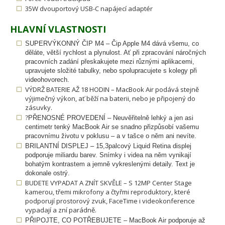
35W dvouportový USB-C napájecí adaptér
HLAVNÍ VLASTNOSTI
SUPERVÝKONNÝ ČIP M4 – Čip Apple M4 dává všemu, co
děláte, větší rychlost a plynulost. Ať při zpracování náročných
pracovních zadání přeskakujete mezi různými aplikacemi,
upravujete složité tabulky, nebo spolupracujete s kolegy při
videohovorech.
VÝDRŽ BATERIE AŽ 18 HODIN – MacBook Air podává stejně
výjimečný výkon, ať běží na baterii, nebo je připojený do
zásuvky.
?
PŘENOSNÉ PROVEDENÍ – Neuvěřitelně lehký a jen asi
centimetr tenký MacBook Air se snadno přizpůsobí vašemu
pracovnímu životu v poklusu – a v tašce o něm ani nevíte.
BRILANTNÍ DISPLEJ – 15,3palcový Liquid Retina displej
podporuje miliardu barev.
Snímky i videa na něm vynikají
bohatým kontrastem a jemně vykreslenými detaily. Text je
dokonale ostrý.
BUDETE VYPADAT A ZNÍT SKVĚLE – S 12MP Center Stage
kamerou, třemi mikrofony a čtyřmi reproduktory, které
podporují prostorový zvuk, FaceTime i videokonference
vypadají a zní parádně.
PŘIPOJTE, CO POTŘEBUJETE – MacBook Air podporuje až