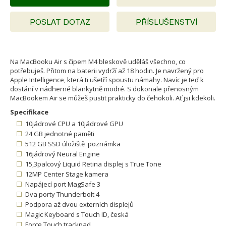
POSLAT DOTAZ
PŘÍSLUŠENSTVÍ
Na MacBooku Air s čipem M4 bleskově uděláš všechno, co
potřebuješ. Přitom na baterii vydrží až 18 hodin. Je navržený pro
Apple Intelligence, která ti ušetří spoustu námahy. Navíc je teď k
dostání v nádherné blankytně modré. S dokonale přenosným
MacBookem Air se můžeš pustit prakticky do čehokoli. Ať jsi kdekoli.
Specifikace
10jádrové CPU a 10jádrové GPU
24 GB jednotné paměti
512 GB SSD úložiště poznámka
16jádrový Neural Engine
15,3palcový Liquid Retina displej s True Tone
12MP Center Stage kamera
Napájecí port MagSafe 3
Dva porty Thunderbolt 4
Podpora až dvou externích displejů
Magic Keyboard s Touch ID, česká
Force Touch trackpad