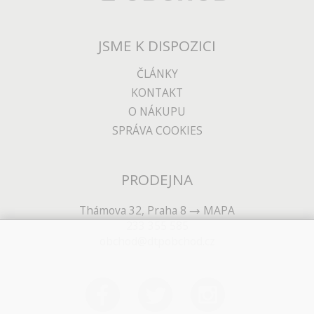
JSME K DISPOZICI
ČLÁNKY
KONTAKT
O NÁKUPU
SPRÁVA COOKIES
PRODEJNA
Thámova 32, Praha 8
MAPA
233 355 585
obchod@dtpobchod.cz