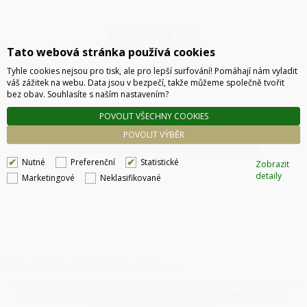
NEWSLETTER
Tato webová stránka používá cookies
Tyhle cookies nejsou pro tisk, ale pro lepší surfování! Pomáhají nám vyladit
váš zážitek na webu. Data jsou v bezpečí, takže můžeme společně tvořit
bez obav. Souhlasíte s naším nastavením?
POVOLIT VŠECHNY COOKIES
POVOLIT VÝBĚR
ODESLAT
Nutné
Preferenční
Statistické
Zobrazit
detaily
Marketingové
Neklasifikované
Technické řešení © 2026
CyberSoft s.r.o.
Podle zákona o evidenci tržeb je prodávající povinen vystavit kupujícímu účtenku. Zároveň
je povinen zaevidovat přijatou tržbu u správce daně online, v případě technického
výpadku pak nejpozději do 48 hodin.