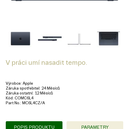
V práci umí nasadit tempo.
Výrobce
Apple
Záruka spotřebitel
24 Měsíců
Záruka ostatní
12 Měsíců
Kód
COMC6L4
Part No.
MC6L4CZ/A
POPIS PRODUKTU
PARAMETRY