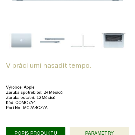
V práci umí nasadit tempo.
Výrobce
Apple
Záruka spotřebitel
24 Měsíců
Záruka ostatní
12 Měsíců
Kód
COMC7A4
Part No.
MC7A4CZ/A
POPIS PRODUKTU
PARAMETRY