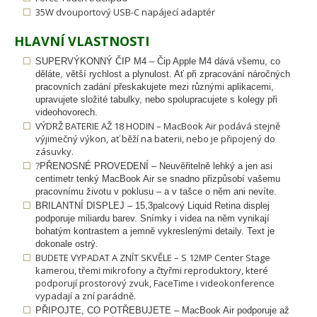
35W dvouportový USB-C napájecí adaptér
HLAVNÍ VLASTNOSTI
SUPERVÝKONNÝ ČIP M4 – Čip Apple M4 dává všemu, co
děláte, větší rychlost a plynulost. Ať při zpracování náročných
pracovních zadání přeskakujete mezi různými aplikacemi,
upravujete složité tabulky, nebo spolupracujete s kolegy při
videohovorech.
VÝDRŽ BATERIE AŽ 18 HODIN – MacBook Air podává stejně
výjimečný výkon, ať běží na baterii, nebo je připojený do
zásuvky.
?
PŘENOSNÉ PROVEDENÍ – Neuvěřitelně lehký a jen asi
centimetr tenký MacBook Air se snadno přizpůsobí vašemu
pracovnímu životu v poklusu – a v tašce o něm ani nevíte.
BRILANTNÍ DISPLEJ – 15,3palcový Liquid Retina displej
podporuje miliardu barev.
Snímky i videa na něm vynikají
bohatým kontrastem a jemně vykreslenými detaily. Text je
dokonale ostrý.
BUDETE VYPADAT A ZNÍT SKVĚLE – S 12MP Center Stage
kamerou, třemi mikrofony a čtyřmi reproduktory, které
podporují prostorový zvuk, FaceTime i videokonference
vypadají a zní parádně.
PŘIPOJTE, CO POTŘEBUJETE – MacBook Air podporuje až