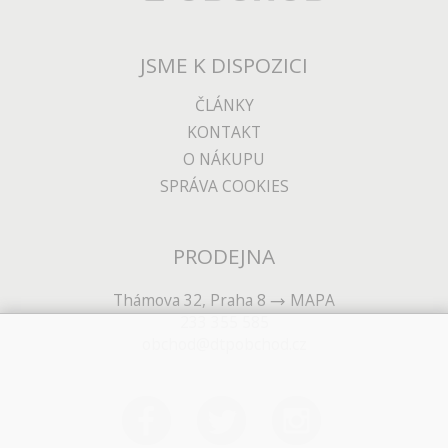
JSME K DISPOZICI
ČLÁNKY
KONTAKT
O NÁKUPU
SPRÁVA COOKIES
PRODEJNA
Thámova 32, Praha 8
MAPA
233 355 585
obchod@dtpobchod.cz