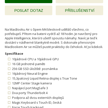
POSLAT DOTAZ
PŘÍSLUŠENSTVÍ
Na MacBooku Air s čipem M4 bleskově uděláš všechno, co
potřebuješ. Přitom na baterii vydrží až 18 hodin. Je navržený pro
Apple Intelligence, která ti ušetří spoustu námahy. Navíc je teď k
dostání v nádherné blankytně modré. S dokonale přenosným
MacBookem Air se můžeš pustit prakticky do čehokoli. Ať jsi kdekoli.
Specifikace
10jádrové CPU a 10jádrové GPU
16 GB jednotné paměti
256 GB SSD úložiště poznámka
16jádrový Neural Engine
15,3palcový Liquid Retina displej s True Tone
12MP Center Stage kamera
Napájecí port MagSafe 3
Dva porty Thunderbolt 4
Podpora až dvou externích displejů
Magic Keyboard s Touch ID, česká
Force Touch trackpad