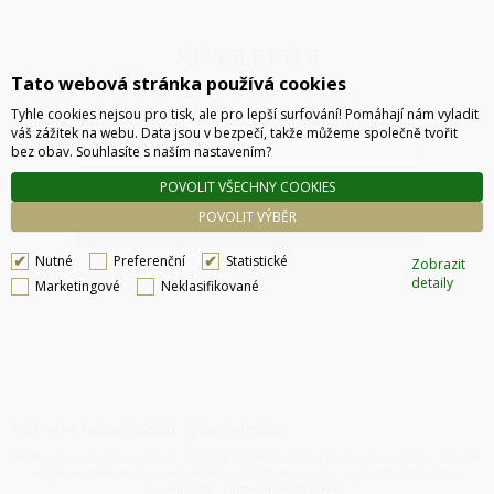
NEWSLETTER
Tato webová stránka používá cookies
Tyhle cookies nejsou pro tisk, ale pro lepší surfování! Pomáhají nám vyladit
váš zážitek na webu. Data jsou v bezpečí, takže můžeme společně tvořit
bez obav. Souhlasíte s naším nastavením?
POVOLIT VŠECHNY COOKIES
POVOLIT VÝBĚR
ODESLAT
Nutné
Preferenční
Statistické
Zobrazit
detaily
Marketingové
Neklasifikované
Technické řešení © 2026
CyberSoft s.r.o.
Podle zákona o evidenci tržeb je prodávající povinen vystavit kupujícímu účtenku. Zároveň
je povinen zaevidovat přijatou tržbu u správce daně online, v případě technického
výpadku pak nejpozději do 48 hodin.