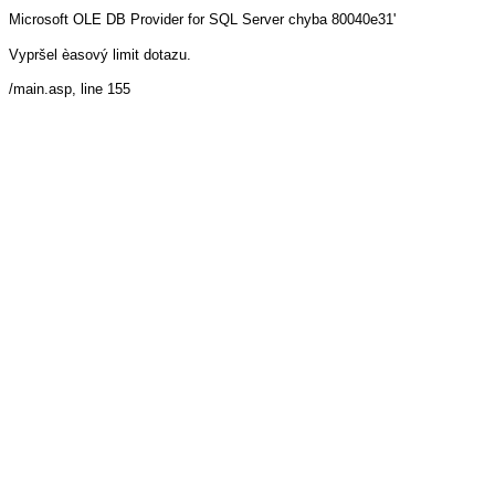
Microsoft OLE DB Provider for SQL Server
chyba 80040e31'
Vypršel èasový limit dotazu.
/main.asp
, line 155