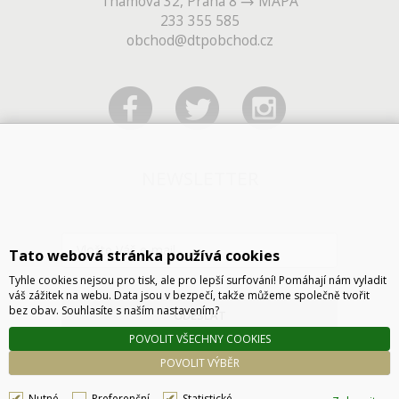
Thámova 32, Praha 8
MAPA
233 355 585
obchod@dtpobchod.cz
NEWSLETTER
Tato webová stránka používá cookies
Tyhle cookies nejsou pro tisk, ale pro lepší surfování! Pomáhají nám vyladit
váš zážitek na webu. Data jsou v bezpečí, takže můžeme společně tvořit
bez obav. Souhlasíte s naším nastavením?
ODESLAT
POVOLIT VŠECHNY COOKIES
POVOLIT VÝBĚR
Nutné
Preferenční
Statistické