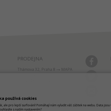
PRODEJNA
Thámova 32, Praha 8
MAPA
233 355 585
obchod@dtpobchod.cz
ka používá cookies
sk, ale pro lepší surfování! Pomáhají nám vyladit váš zážitek na webu. Data jso
Souhlasíte s naším nastavením?