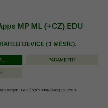
 Apps MP ML (+CZ) EDU
SHARED DEVICE (1 MĚSÍC).
KTU
PARAMETRY
AZ
pps Enterprise na zařízení v cenové kategorii Level 4.