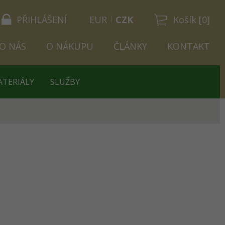
PŘIHLÁŠENÍ
EUR
CZK
Košík [0]
O NÁS
O NÁKUPU
ČLÁNKY
KONTAKT
ATERIÁLY
SLUŽBY