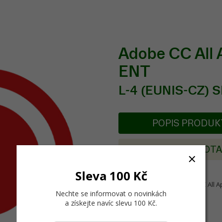
Adobe CC All
ENT
L-4 (EUNIS-CZ) 
POPIS PRODU
POSLAT DOT
Sleva 100 Kč
Nová školní licence Adobe CC All A
Nechte se informovat o novinkách
a získejte navíc slevu 100 Kč
.