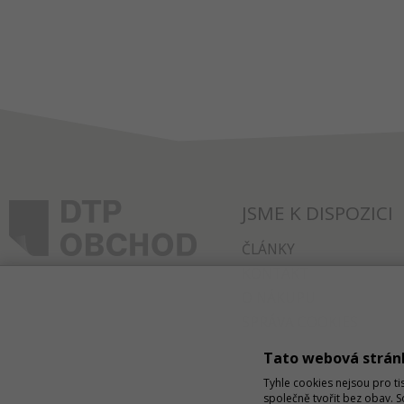
JSME K DISPOZICI
ČLÁNKY
KONTAKT
O NÁKUPU
SPRÁVA COOKIES
Tato webová strán
Tyhle cookies nejsou pro ti
společně tvořit bez obav. 