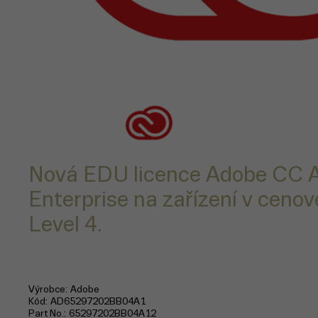
Nová EDU licence Adobe CC A
Enterprise na zařízení v cenov
Level 4.
Výrobce
Adobe
Kód
AD65297202BB04A1
Part No.
65297202BB04A12