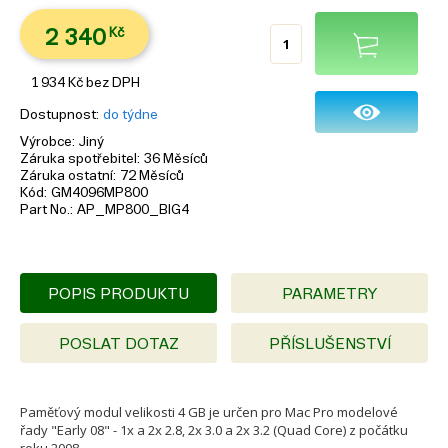
2 340
Kč
1 934
Kč
bez DPH
Dostupnost
do týdne
Výrobce
Jiný
Záruka spotřebitel
36 Měsíců
Záruka ostatní
72 Měsíců
Kód
GM4096MP800
Part No.
AP_MP800_BIG4
POPIS PRODUKTU
PARAMETRY
POSLAT DOTAZ
PŘÍSLUŠENSTVÍ
Paměťový modul velikosti 4 GB je určen pro Mac Pro modelové
řady "Early 08" - 1x a 2x 2.8, 2x 3.0 a 2x 3.2 (Quad Core) z počátku