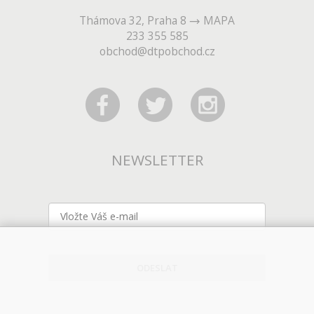
Thámova 32, Praha 8
MAPA
233 355 585
obchod@dtpobchod.cz
NEWSLETTER
ODESLAT