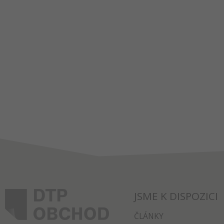
JSME K DISPOZICI
ČLÁNKY