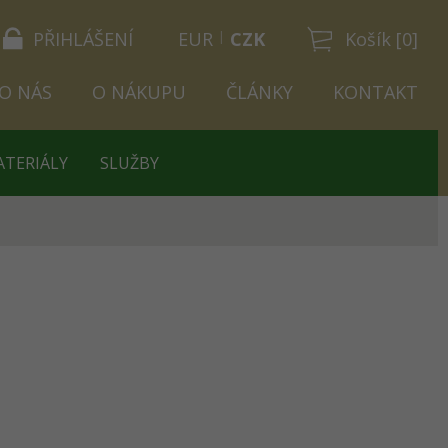
PŘIHLÁŠENÍ
EUR
CZK
Košík [0]
O NÁS
O NÁKUPU
ČLÁNKY
KONTAKT
ATERIÁLY
SLUŽBY