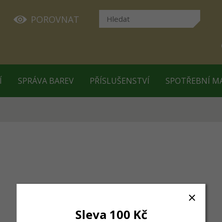
POROVNAT
Í
SPRÁVA BAREV
PŘÍSLUŠENSTVÍ
SPOTŘEBNÍ M
Sleva 100 Kč