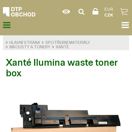
EUR
CZK
HLAVNÍ STRANA
SPOTŘEBNÍ MATERIÁLY
INKOUSTY A TONERY
XANTÉ
Xanté Ilumina waste toner
box