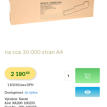
na cca 30.000 stran A4
2 190
Kč
1 810
Kč
bez DPH
Dostupnost
do týdne
Výrobce
Xanté
Kód
XA200-100235