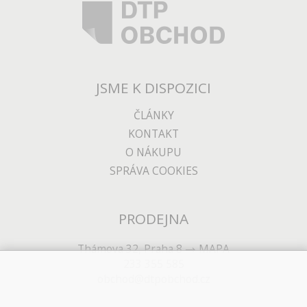
JSME K DISPOZICI
ČLÁNKY
KONTAKT
O NÁKUPU
SPRÁVA COOKIES
PRODEJNA
Thámova 32, Praha 8
MAPA
233 355 585
obchod@dtpobchod.cz