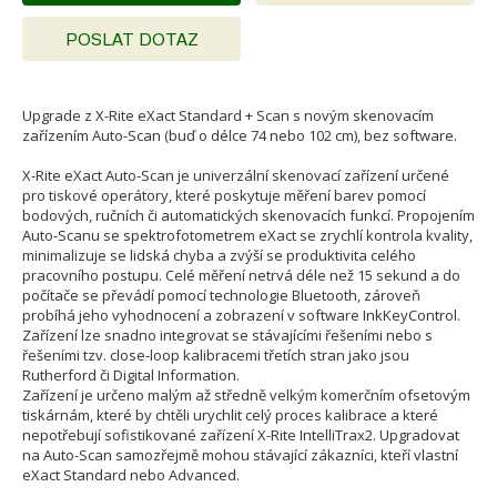
POSLAT DOTAZ
Upgrade z X-Rite eXact Standard + Scan s novým skenovacím
zařízením Auto-Scan (buď o délce 74 nebo 102 cm), bez software.
X-Rite eXact Auto-Scan je univerzální skenovací zařízení určené
pro tiskové operátory, které poskytuje měření barev pomocí
bodových, ručních či automatických skenovacích funkcí. Propojením
Auto-Scanu se spektrofotometrem eXact se zrychlí kontrola kvality,
minimalizuje se lidská chyba a zvýší se produktivita celého
pracovního postupu. Celé měření netrvá déle než 15 sekund a do
počítače se převádí pomocí technologie Bluetooth, zároveň
probíhá jeho vyhodnocení a zobrazení v software InkKeyControl.
Zařízení lze snadno integrovat se stávajícími řešeními nebo s
řešeními tzv. close-loop kalibracemi třetích stran jako jsou
Rutherford či Digital Information.
Zařízení je určeno malým až středně velkým komerčním ofsetovým
tiskárnám, které by chtěli urychlit celý proces kalibrace a které
nepotřebují sofistikované zařízení X-Rite IntelliTrax2. Upgradovat
na Auto-Scan samozřejmě mohou stávající zákazníci, kteří vlastní
eXact Standard nebo Advanced.