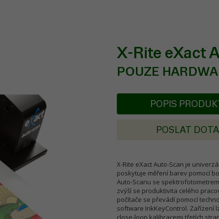
X-Rite eXact 
POUZE HARDWAR
POPIS PRODU
POSLAT DOT
X-Rite eXact Auto-Scan je univerzá
poskytuje měření barev pomocí bo
Auto-Scanu se spektrofotometrem eX
zvýší se produktivita celého prac
počítače se převádí pomocí techno
software InkKeyControl. Zařízení l
close-loop kalibracemi třetích stran