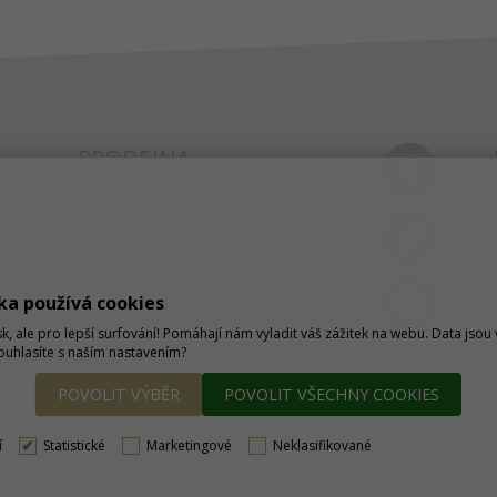
PRODEJNA
Thámova 32, Praha 8
MAPA
233 355 585
obchod@dtpobchod.cz
ka používá cookies
sk, ale pro lepší surfování! Pomáhají nám vyladit váš zážitek na webu. Data jso
Souhlasíte s naším nastavením?
POVOLIT VÝBĚR
POVOLIT VŠECHNY COOKIES
í
Statistické
Marketingové
Neklasifikované