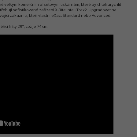
ně velkým komerčním ofsetovým tiskárnám, které by chtěli urychlit
řebují sofistikované zařízení X-Rite IntelliTrax2. Upgradovat na
ící zákazníci, kteří vlastní eXact Standard nebo Advanced.
cí liišty 29", což je 74 cm.