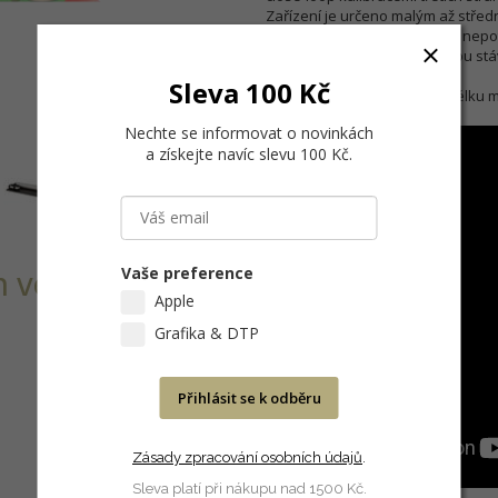
Zařízení je určeno malým až střed
celý proces kalibrace a které nepot
Auto-Scan samozřejmě mohou stávaj
Sleva 100 Kč
Tato verze Auto-Scanu má délku měří
Nechte se informovat o novinkách
a získejte navíc slevu 100 Kč
.
Vaše preference
ve velikosti
Apple
Grafika & DTP
Přihlásit se k odběru
Zásady zpracování osobních údajů
.
Sleva platí při nákupu nad 1500 Kč.