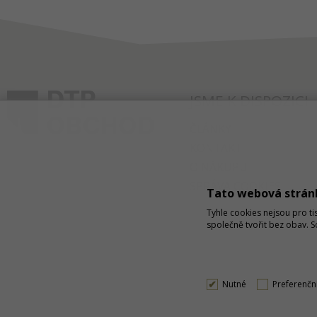
JSME K DISPOZICI
ČLÁNKY
KONTAKT
O NÁKUPU
SPRÁVA COOKIES
Tato webová strán
Tyhle cookies nejsou pro ti
společně tvořit bez obav. 
Nutné
Preferenčn