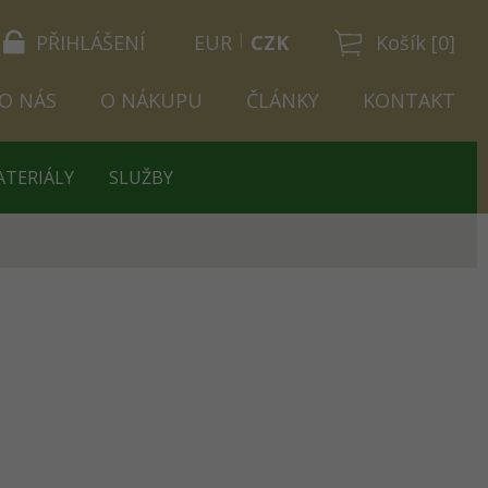
PŘIHLÁŠENÍ
EUR
CZK
Košík [0]
O NÁS
O NÁKUPU
ČLÁNKY
KONTAKT
ATERIÁLY
SLUŽBY