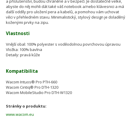
a příslušenství, budou chráněné a v bezpečí. Je dostatečně velké,
abyste do něj mohli dát také váš notebook a/nebo klávesnici a má
další oddíly pro uložení pera a kabelů, a pomohou vám uchovat
věci v přehledném stavu. Minimalistický, stylový design je doladěný
koženými prvky na zipu.
Vlastnosti
Vnější obal: 100% polyester s voděodolnou povrchovou úpravou
Vložka: 100% bavlna
Detaily: pravá kůže
Kompatibilita
Wacom Intuos® Pro PTH-660
Wacom Cintiq® Pro DTH-1320
Wacom MobileStudio Pro DTH-W1320
Stránky o produktu:
www.wacom.eu