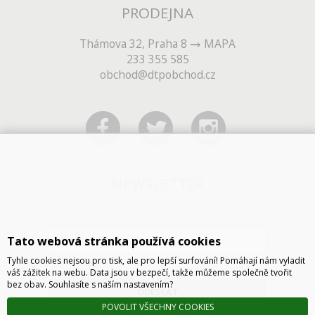
PRODEJNA
Thámova 32, Praha 8
MAPA
233 355 585
obchod@dtpobchod.cz
NEWSLETTER
Tato webová stránka používá cookies
Tyhle cookies nejsou pro tisk, ale pro lepší surfování! Pomáhají nám vyladit
váš zážitek na webu. Data jsou v bezpečí, takže můžeme společně tvořit
bez obav. Souhlasíte s naším nastavením?
ODESLAT
POVOLIT VŠECHNY COOKIES