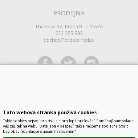
PRODEJNA
Thámova 32, Praha 8
MAPA
233 355 585
obchod@dtpobchod.cz
NEWSLETTER
Tato webová stránka používá cookies
Tyhle cookies nejsou pro tisk, ale pro lepší surfování! Pomáhají nám vyladit
váš zážitek na webu. Data jsou v bezpečí, takže můžeme společně tvořit
bez obav. Souhlasíte s naším nastavením?
ODESLAT