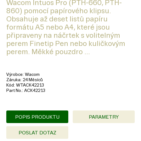
Wacom Intuos Pro (PTH-660, PTH-
860) pomocí papírového klipsu.
Obsahuje až deset listů papíru
formátu A5 nebo A4, které jsou
připraveny na náčrtek s volitelným
perem Finetip Pen nebo kuličkovým
perem. Měkké pouzdro ...
Výrobce
Wacom
Záruka
24 Měsíců
Kód
WTACK42213
Part No.
ACK42213
POPIS PRODUKTU
PARAMETRY
POSLAT DOTAZ