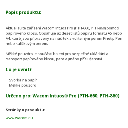
Popis produktu:
Aktualizujte zařízení Wacom Intuos Pro (PTH-660, PTH-860) pomocí
papírového klipsu. Obsahuje až deset listů papíru formátu A5 nebo
A4, které jsou připraveny na náčrtek s volitelným perem Finetip Pen
nebo kuličkovým perem.
Měkké pouzdro je součástí balení pro bezpečné ukládání a
transport papírového klipsu, pera a jiného příslušenství.
Co je uvnitř
Svorka na papír
Měkké pouzdro
Určeno pro: Wacom Intuos® Pro (PTH-660, PTH-860)
Stránky o produktu:
www.wacom.eu