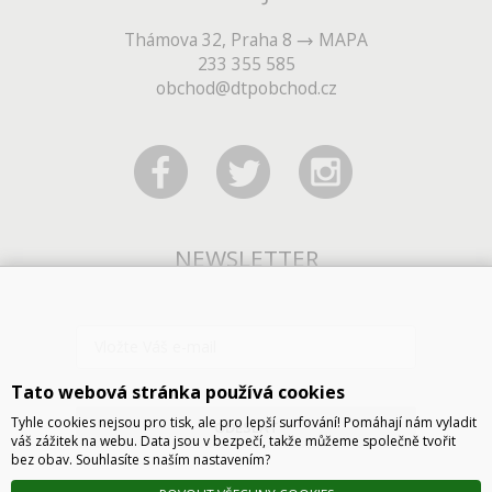
Thámova 32, Praha 8
MAPA
233 355 585
obchod@dtpobchod.cz
NEWSLETTER
Tato webová stránka používá cookies
Tyhle cookies nejsou pro tisk, ale pro lepší surfování! Pomáhají nám vyladit
ODESLAT
váš zážitek na webu. Data jsou v bezpečí, takže můžeme společně tvořit
bez obav. Souhlasíte s naším nastavením?