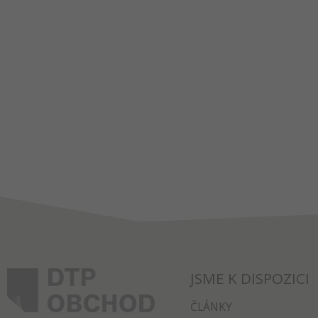
JSME K DISPOZICI
ČLÁNKY