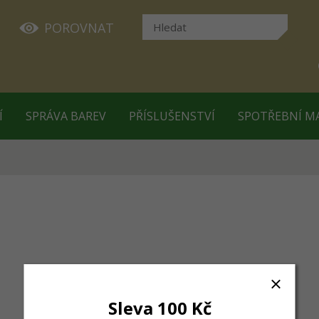
POROVNAT
Í
SPRÁVA BAREV
PŘÍSLUŠENSTVÍ
SPOTŘEBNÍ M
Sleva 100 Kč