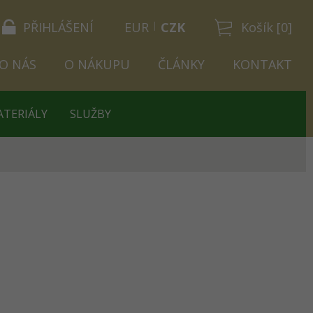
PŘIHLÁŠENÍ
EUR
CZK
Košík [0]
O NÁS
O NÁKUPU
ČLÁNKY
KONTAKT
ATERIÁLY
SLUŽBY