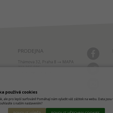
PRODEJNA
Thámova 32, Praha 8
MAPA
233 355 585
obchod@dtpobchod.cz
ka používá cookies
sk, ale pro lepší surfování! Pomáhají nám vyladit váš zážitek na webu. Data jso
Souhlasíte s naším nastavením?
POVOLIT VÝBĚR
POVOLIT VŠECHNY COOKIES