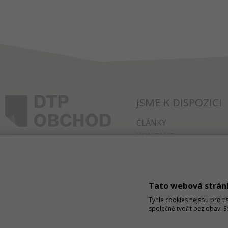
JSME K DISPOZICI
ČLÁNKY
KONTAKT
O NÁKUPU
SPRÁVA COOKIES
Tato webová strán
Tyhle cookies nejsou pro ti
společně tvořit bez obav. 