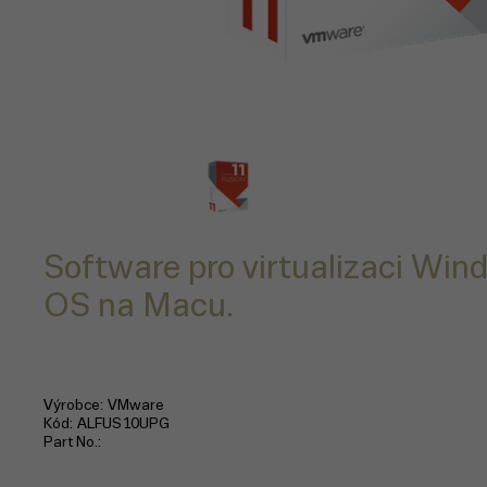
Software pro virtualizaci Win
OS na Macu.
Výrobce
VMware
Kód
ALFUS10UPG
Part No.