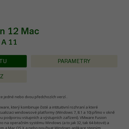
n 12 Mac
 A 11
KTU
PARAMETRY
AZ
 jedné nebo dvou předchozích verzí .
ware, který kombinuje čisté a intituitivní rozhraní a které
ualizaci windowsové platformy (Windows 7, 8.1 a 10) přímo v okně
ou podporou vstupních a výstupních zařízení). VMware Fusion
ho na operačním systému Windows (a to jak 32, tak 64-bitové) a
mem a Mac OS X a nebo použivat Windows aplikace stejným