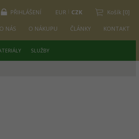
PŘIHLÁŠENÍ
EUR
CZK
Košík [0]
O NÁS
O NÁKUPU
ČLÁNKY
KONTAKT
ATERIÁLY
SLUŽBY