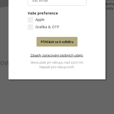
způsobem jako na Macu, podporuje
umožňuje používat dva procesory v
Vaše preference
Apple
Grafika & DTP
Přihlásit se k odběru
Zásady zpracování osobních údajů
.
dows a dalších
Sleva platí při nákupu nad 1500 Kč.
Neplatí pro nákup knih.