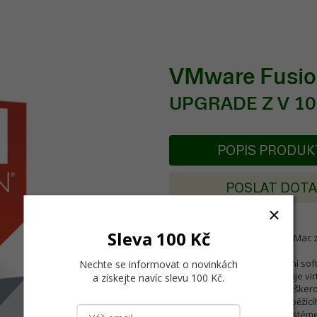
VMware Fusio
UPGRADE Z V 10
POPIS PRODU
POSLAT DOT
Sleva 100 Kč
Upgrade VMware Fusion pro Mac ze
VMware Fusion je virtualizační soft
Nechte se informovat o novinkách
uživatelům Mac OS X umožňuje virt
a získejte navíc slevu 100 Kč
.
jejich Macu (samozřejmě s vešker
umožňuje spouštět aplikace běžící
rychle přepínat mezi tímto systé