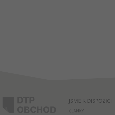
JSME K DISPOZICI
ČLÁNKY