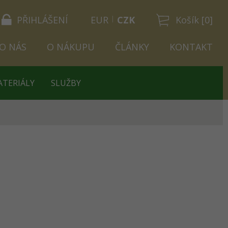
PŘIHLÁŠENÍ
EUR
CZK
Košík [0]
O NÁS
O NÁKUPU
ČLÁNKY
KONTAKT
ATERIÁLY
SLUŽBY