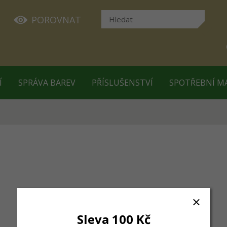
POROVNAT
Í
SPRÁVA BAREV
PŘÍSLUŠENSTVÍ
SPOTŘEBNÍ M
Sleva 100 Kč