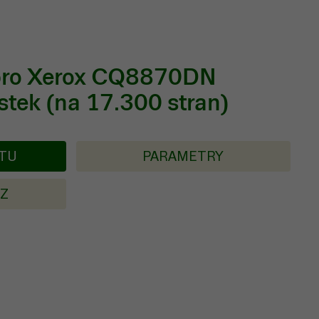
 pro Xerox CQ8870DN
stek (na 17.300 stran)
KTU
PARAMETRY
AZ