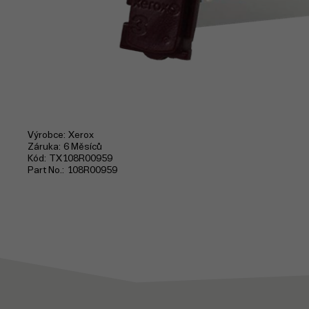
Výrobce
Xerox
Záruka
6 Měsíců
Kód
TX108R00959
Part No.
108R00959