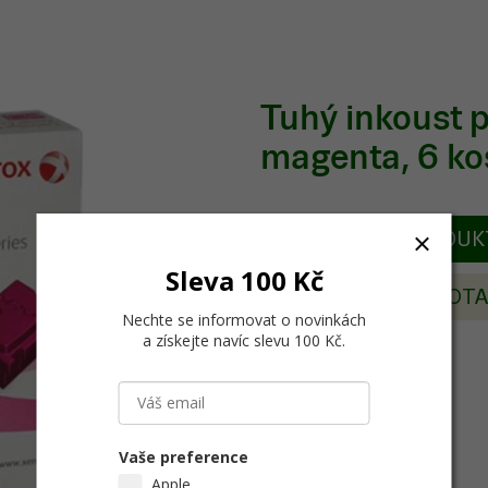
Tuhý inkoust
magenta, 6 ko
POPIS PRODU
Sleva 100 Kč
POSLAT DOT
Nechte se informovat o novinkách
a získejte navíc slevu 100 Kč
.
Vaše preference
Apple