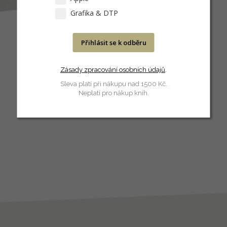
Grafika & DTP
Přihlásit se k odběru
Zásady zpracování osobních údajů
.
Sleva platí při nákupu nad 1500 Kč.
Neplatí pro nákup knih.