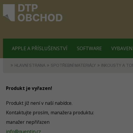
APPLE A PŘÍSLUŠENSTVÍ
SOFTWARE
VYBAVEN
HLAVNÍ STRANA
SPOTŘEBNÍ MATERIÁLY
INKOUSTY A TO
Produkt je vyřazen!
Produkt již není v naší nabídce.
Kontaktujte prosím, manažera produktu:
manažer nepřiřazen
info@quentin.cz