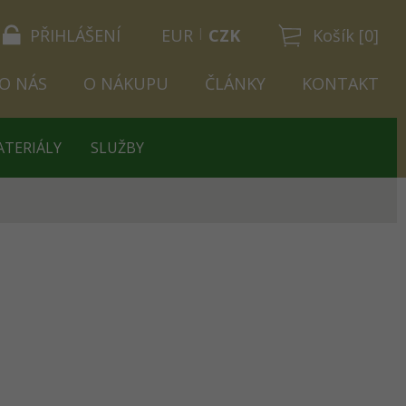
PŘIHLÁŠENÍ
EUR
CZK
Košík [0]
O NÁS
O NÁKUPU
ČLÁNKY
KONTAKT
ATERIÁLY
SLUŽBY