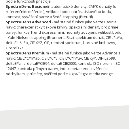
podle funkčnosti přístroje:
SpectroDens Basic
měří automatické denzity, CMYK denzity (s
referenčním měřením), velikost bodu, nárůst tiskového bodu,
kontrast, vyvážení barev a šedé, trapping (Preucil).
SpectroDens Advanced
- má stejné funkce jako verze Basic a
navíc: charakteristiky tiskové křivky, spektrální denzity pro přímé
barvy, funkce Trend Express mini, hodnoty zdvojení, velikost bodu
- Yule-Nielsen, trapping (Brunner a Ritz), spektrum denzit, CIE L*a*b,
deltaE L*a*b, CIE XYZ, CIE, remisní spektrum, barevné knihovny,
Gracol G7.
SpectroDens Premium
- má stejné funkce jako verze Advance a
navíc: CIE L*C*h*ab, CIE L*u*v, CIE L*C*h*uv, CIE xyY, DIN Lab99,
deltaE*cmc, deltaE*CIE94, deltaE CIE2000, kontrola ISO norem - ISO
12647, kontrola přímých barev, index metamerie, ověření s
odchylkami, průměry, ověření podle Ugra/Fogra media wedge.