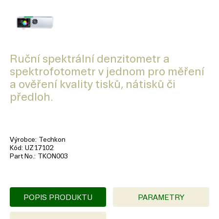
Ruční spektrální denzitometr a
spektrofotometr v jednom pro měření
a ověření kvality tisků, nátisků či
předloh.
Výrobce
Techkon
Kód
UZ17102
Part No.
TKON003
POPIS PRODUKTU
PARAMETRY