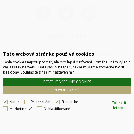
NEWSLETTER
Tato webová stránka používá cookies
Tyhle cookies nejsou pro tisk, ale pro lepší surfování! Pomáhají nám vyladit
váš zážitek na webu. Data jsou v bezpečí, takže můžeme společně tvořit
bez obav. Souhlasíte s naším nastavením?
POVOLIT VŠECHNY COOKIES
ODESLAT
POVOLIT VÝBĚR
Nutné
Preferenční
Statistické
Zobrazit
detaily
Marketingové
Neklasifikované