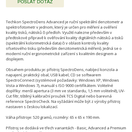
POSLAT DOTAZ
Techkon SpectroDens Advanced je ruční spektrální denzitometr a
spektrofotometr v jednom, který je určen pro měření a ověření
kvality tisků, nátisků či předloh. Využití nalezne především v
předtiskové přípravě k ověřování kvality digitálních nátisků a tisků
(spektrální kolorimetrická data) či v oblasti kontroly kvality
ofsetového tisku (především denzitometrická měření). Jedná se o
moderní ruční ergonometrické zařízení s kvalitním designem a
displejem.
Obsahem produktu je: přístroj SpectroDens, nabíjecí konzola a
napajení, praktický obal, USB kabel, CD se softwarem
SpectroConnect (systémové požadavky: Windows XP, Windows
Vista a Windows 7), manuál s ISO 9000 certifikátem. Volitelné
doplňky: menší apertura (3 mm ve standardu, 1,5 mm volitelně), UV-
Cut filtr, tištěný kalibrační proužek TCS Digital nebo barevná
reference SpectroCheck. Na vyžádání může být z výroby přístroj
nastaven s českou lokalizací.
Váha přístroje: 520 gramů, rozměry: 65 x 65 x 190 mm.
Přístroj se dodává ve třech variantách - Basic, Advanced a Premium