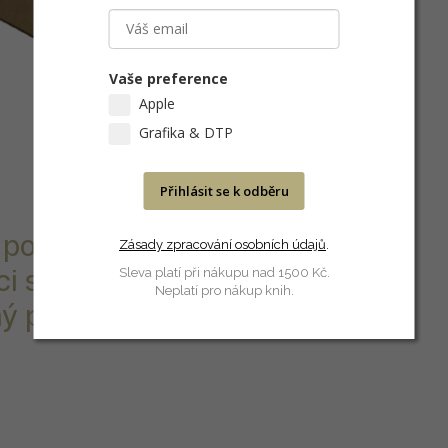
Vaše preference
Apple
Grafika & DTP
Přihlásit se k odběru
m povrchem,
Zásady zpracování osobních údajů
.
i s
Sleva platí při nákupu nad 1500 Kč.
Neplatí pro nákup knih.
 pro horkou i