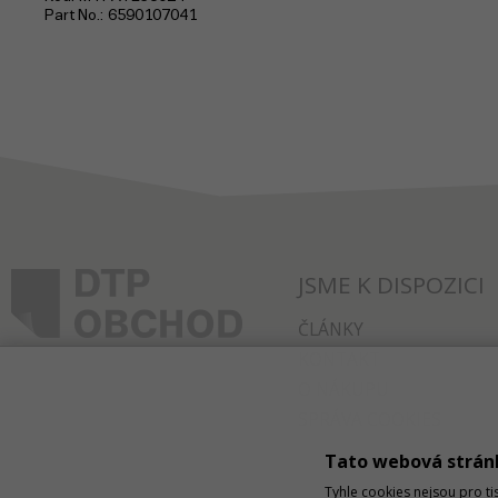
Part No.
6590107041
JSME K DISPOZICI
ČLÁNKY
KONTAKT
O NÁKUPU
SPRÁVA COOKIES
Tato webová strán
Tyhle cookies nejsou pro ti