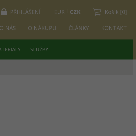
PŘIHLÁŠENÍ
EUR
CZK
Košík [0]
O NÁS
O NÁKUPU
ČLÁNKY
KONTAKT
ATERIÁLY
SLUŽBY