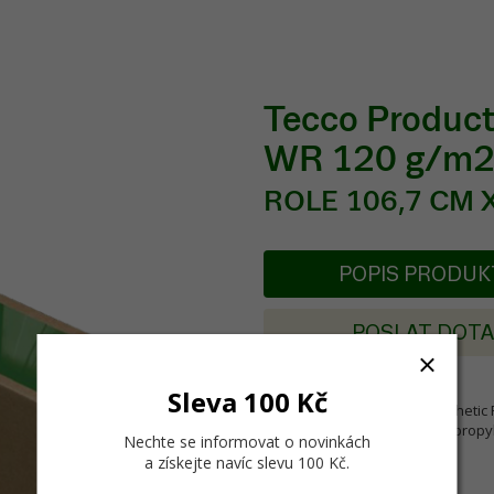
Tecco Product
WR 120 g/m
ROLE 106,7 CM X 
POPIS PRODU
POSLAT DOT
Sleva 100 Kč
Tecco Production SP180 Synthetic 
vodou. Materiál na bázi polypropyl
Nechte se informovat o novinkách
a získejte navíc slevu 100 Kč
.