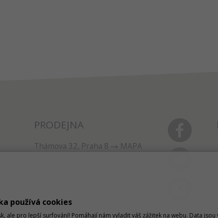
PRODEJNA
Thámova 32, Praha 8
MAPA
233 355 585
obchod@dtpobchod.cz
ka používá cookies
sk, ale pro lepší surfování! Pomáhají nám vyladit váš zážitek na webu. Data jso