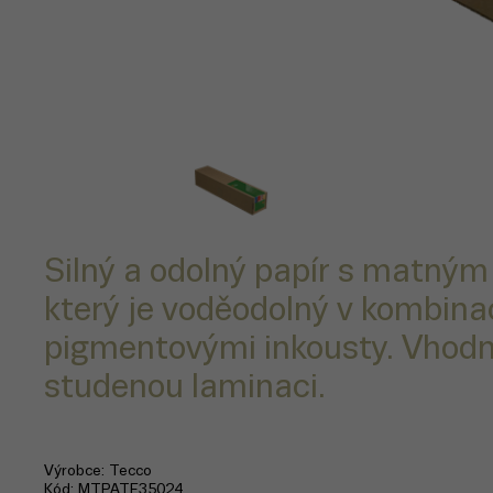
Silný a odolný papír s matný
který je voděodolný v kombinac
pigmentovými inkousty. Vhodný
studenou laminaci.
Výrobce
Tecco
Kód
MTPATE35024