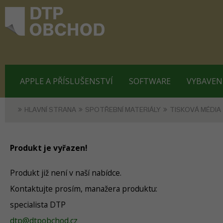
APPLE A PŘÍSLUŠENSTVÍ
SOFTWARE
VYBAVEN
HLAVNÍ STRANA
SPOTŘEBNÍ MATERIÁLY
TISKOVÁ MÉDIA
Produkt je vyřazen!
Produkt již není v naší nabídce.
Kontaktujte prosím, manažera produktu:
specialista DTP
dtp@dtpobchod.cz