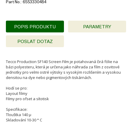
Part No.
6553330484
POPIS PRODUKTU
PARAMETRY
POSLAT DOTAZ
Tecco Production SF140 Screen Film je potahovaná čirá fólie na
bázi polyesteru, která je určena jako náhrada za film z osvitové
jednotky pro velmi ostré výtisky s vysokým rozlišením a vysokou
densitou na dye nebo pigmentových tiskárnách.
Hodí se pro:
Layout filmy
Filmy pro ofset a sítotisk
Specifikace:
Tlouštka 140 µ
Skladování 10-30 ° C