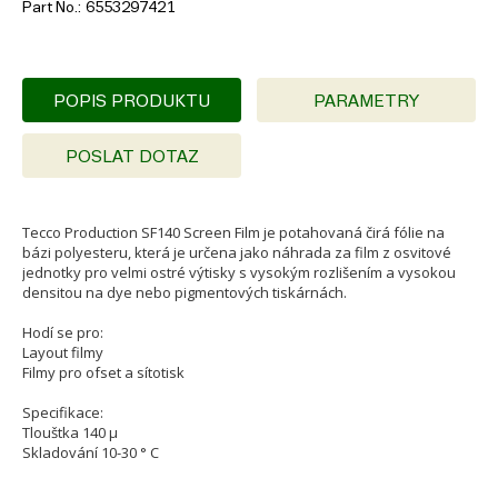
Part No.
6553297421
POPIS PRODUKTU
PARAMETRY
POSLAT DOTAZ
Tecco Production SF140 Screen Film je potahovaná čirá fólie na
bázi polyesteru, která je určena jako náhrada za film z osvitové
jednotky pro velmi ostré výtisky s vysokým rozlišením a vysokou
densitou na dye nebo pigmentových tiskárnách.
Hodí se pro:
Layout filmy
Filmy pro ofset a sítotisk
Specifikace:
Tlouštka 140 µ
Skladování 10-30 ° C