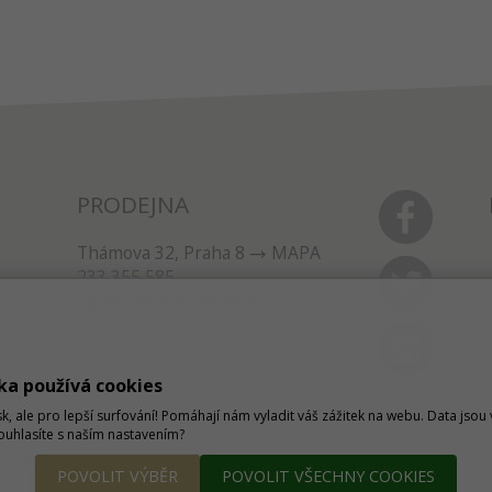
PRODEJNA
Thámova 32, Praha 8
MAPA
233 355 585
obchod@dtpobchod.cz
ka používá cookies
sk, ale pro lepší surfování! Pomáhají nám vyladit váš zážitek na webu. Data jso
Souhlasíte s naším nastavením?
POVOLIT VÝBĚR
POVOLIT VŠECHNY COOKIES