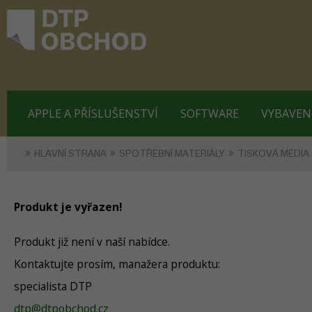
APPLE A PŘÍSLUŠENSTVÍ
SOFTWARE
VYBAVEN
HLAVNÍ STRANA
SPOTŘEBNÍ MATERIÁLY
TISKOVÁ MÉDIA
Produkt je vyřazen!
Produkt již není v naší nabídce.
Kontaktujte prosím, manažera produktu:
specialista DTP
dtp@dtpobchod.cz