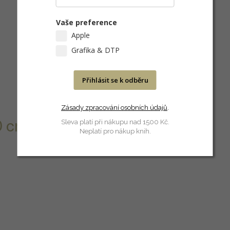
Vaše preference
Apple
Grafika & DTP
Přihlásit se k odběru
Zásady zpracování osobních údajů
.
 cm) a 1 role
Sleva platí při nákupu nad 1500 Kč.
Neplatí pro nákup knih.