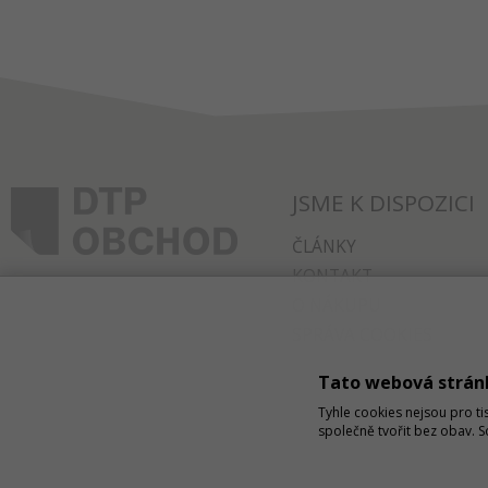
JSME K DISPOZICI
ČLÁNKY
KONTAKT
O NÁKUPU
SPRÁVA COOKIES
Tato webová strán
Tyhle cookies nejsou pro ti
společně tvořit bez obav. 