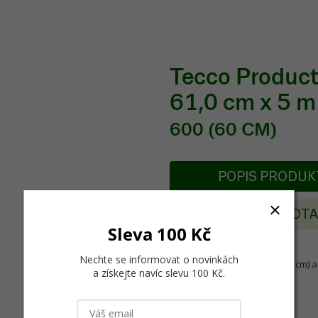
Tecco Producti
61,0 cm x 5 m
600 (60 CM)
POPIS PRODU
POSLAT DOT
Sleva 100 Kč
Nechte se informovat o novinkách
Tecco Roll-Up Display 600 (60 cm) a 
a získejte navíc slevu 100 Kč
.