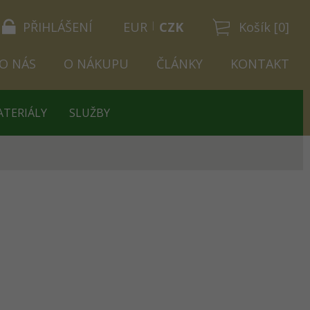
PŘIHLÁŠENÍ
EUR
CZK
Košík [0]
O NÁS
O NÁKUPU
ČLÁNKY
KONTAKT
ATERIÁLY
SLUŽBY