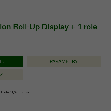
on Roll-Up Display + 1 role
KTU
PARAMETRY
AZ
1 role 61,0 cm x 5 m.