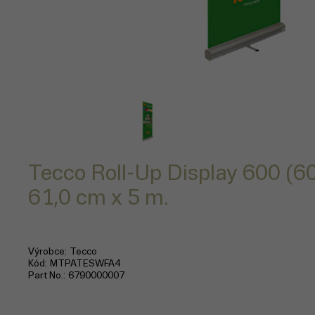
Tecco Roll-Up Display 600 (60
61,0 cm x 5 m.
Výrobce
Tecco
Kód
MTPATESWFA4
Part No.
6790000007