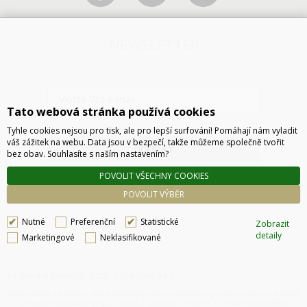
NEWSLETTER
Tato webová stránka používá cookies
Tyhle cookies nejsou pro tisk, ale pro lepší surfování! Pomáhají nám vyladit
váš zážitek na webu. Data jsou v bezpečí, takže můžeme společně tvořit
ODESLAT
bez obav. Souhlasíte s naším nastavením?
POVOLIT VŠECHNY COOKIES
POVOLIT VÝBĚR
Nutné
Preferenční
Statistické
Zobrazit
detaily
Marketingové
Neklasifikované
Technické řešení © 2026
CyberSoft s.r.o.
Podle zákona o evidenci tržeb je prodávající povinen vystavit kupujícímu účtenku. Zároveň
je povinen zaevidovat přijatou tržbu u správce daně online, v případě technického