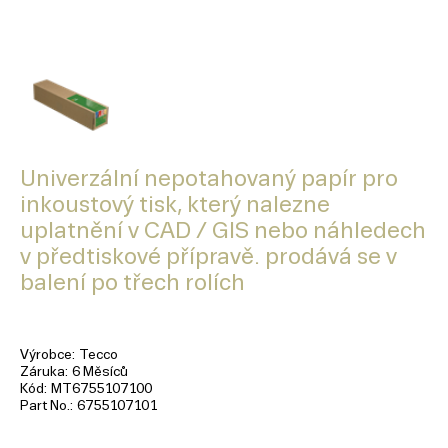
Univerzální nepotahovaný papír pro
inkoustový tisk, který nalezne
uplatnění v CAD / GIS nebo náhledech
v předtiskové přípravě. prodává se v
balení po třech rolích
Výrobce
Tecco
Záruka
6 Měsíců
Kód
MT6755107100
Part No.
6755107101