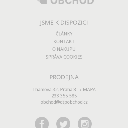
JSME K DISPOZICI
ČLÁNKY
KONTAKT
O NÁKUPU
SPRÁVA COOKIES
PRODEJNA
Thámova 32, Praha 8
MAPA
233 355 585
obchod@dtpobchod.cz