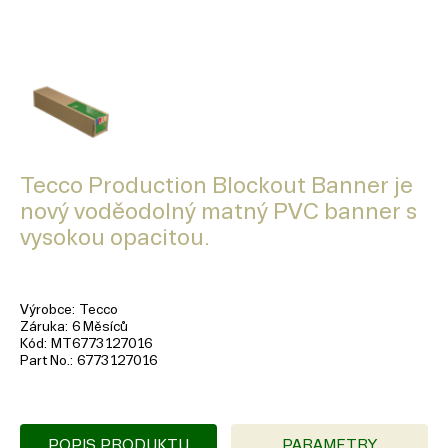
Tecco Production Blockout Banner je
nový voděodolný matný PVC banner s
vysokou opacitou.
Výrobce
Tecco
Záruka
6 Měsíců
Kód
MT6773127016
Part No.
6773127016
POPIS PRODUKTU
PARAMETRY