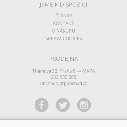
JSME K DISPOZICI
ČLÁNKY
KONTAKT
O NÁKUPU
SPRÁVA COOKIES
PRODEJNA
Thámova 32, Praha 8
MAPA
233 355 585
obchod@dtpobchod.cz