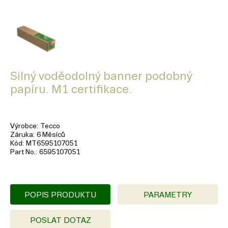
Silný voděodolný banner podobný
papíru. M1 certifikace.
Výrobce
Tecco
Záruka
6 Měsíců
Kód
MT6595107051
Part No.
6595107051
POPIS PRODUKTU
PARAMETRY
POSLAT DOTAZ