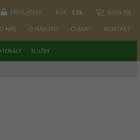
PŘIHLÁŠENÍ
EUR
CZK
Košík [0]
O NÁS
O NÁKUPU
ČLÁNKY
KONTAKT
ATERIÁLY
SLUŽBY