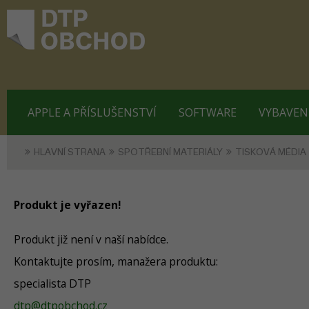
APPLE A PŘÍSLUŠENSTVÍ
SOFTWARE
VYBAVEN
HLAVNÍ STRANA
SPOTŘEBNÍ MATERIÁLY
TISKOVÁ MÉDIA
Produkt je vyřazen!
Produkt již není v naší nabídce.
Kontaktujte prosím, manažera produktu:
specialista DTP
dtp@dtpobchod.cz