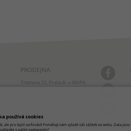
PRODEJNA
Thámova 32, Praha 8
MAPA
233 355 585
obchod@dtpobchod.cz
ka používá cookies
sk, ale pro lepší surfování! Pomáhají nám vyladit váš zážitek na webu. Data jso
Souhlasíte s naším nastavením?