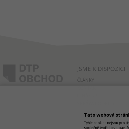
JSME K DISPOZICI
ČLÁNKY
KONTAKT
O NÁKUPU
SPRÁVA COOKIES
Tato webová strán
Tyhle cookies nejsou pro ti
společně tvořit bez obav. 