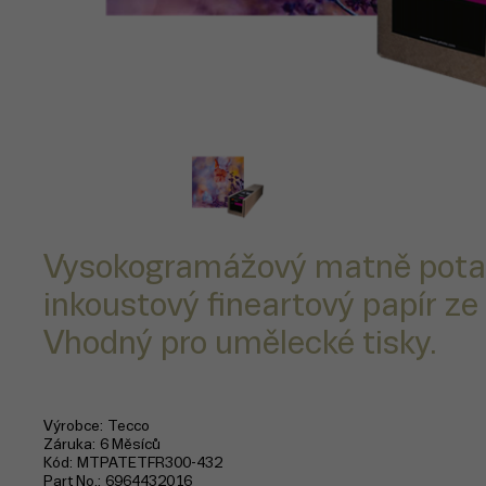
Vysokogramážový matně pot
inkoustový fineartový papír z
Vhodný pro umělecké tisky.
Výrobce
Tecco
Záruka
6 Měsíců
Kód
MTPATETFR300-432
Part No.
6964432016