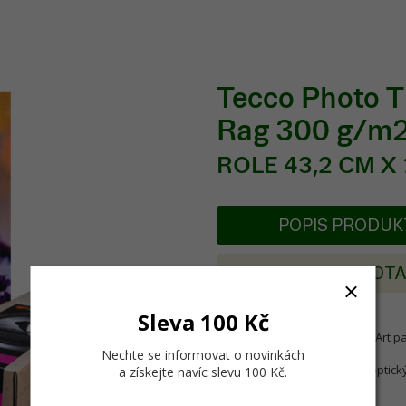
Tecco Photo T
Rag 300 g/m
ROLE 43,2 CM X 1
POPIS PRODU
POSLAT DOT
Sleva 100 Kč
Tento matově ovrstvený FineArt p
pro reprodukci obrazů.
Nechte se informovat o novinkách
100% bavlněný papír je bez optický
a získejte navíc slevu 100 Kč
.