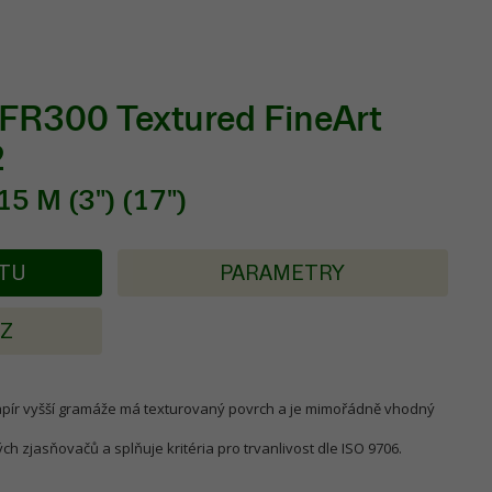
FR300 Textured FineArt
2
5 M (3") (17")
KTU
PARAMETRY
AZ
apír vyšší gramáže má texturovaný povrch a je mimořádně vhodný
ch zjasňovačů a splňuje kritéria pro trvanlivost dle ISO 9706.