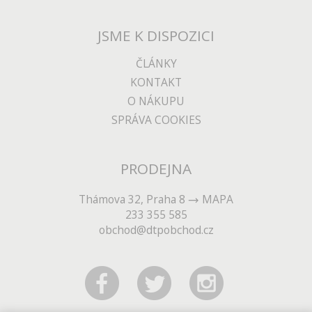
JSME K DISPOZICI
ČLÁNKY
KONTAKT
O NÁKUPU
SPRÁVA COOKIES
PRODEJNA
Thámova 32, Praha 8
MAPA
233 355 585
obchod@dtpobchod.cz