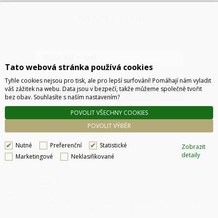
NEWSLETTER
Tato webová stránka používá cookies
Tyhle cookies nejsou pro tisk, ale pro lepší surfování! Pomáhají nám vyladit
váš zážitek na webu. Data jsou v bezpečí, takže můžeme společně tvořit
ODESLAT
bez obav. Souhlasíte s naším nastavením?
POVOLIT VŠECHNY COOKIES
POVOLIT VÝBĚR
Nutné
Preferenční
Statistické
Zobrazit
detaily
Marketingové
Neklasifikované
Technické řešení © 2026
CyberSoft s.r.o.
Podle zákona o evidenci tržeb je prodávající povinen vystavit kupujícímu účtenku. Zároveň
je povinen zaevidovat přijatou tržbu u správce daně online, v případě technického
výpadku pak nejpozději do 48 hodin.