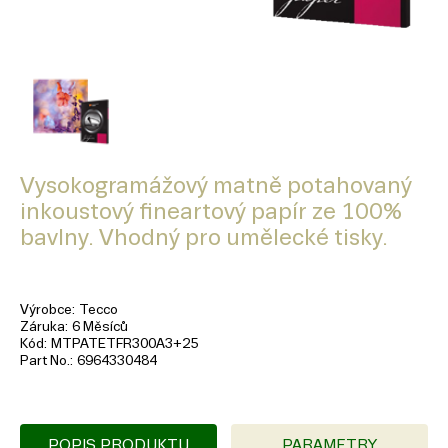
Vysokogramážový matně potahovaný
inkoustový fineartový papír ze 100%
bavlny. Vhodný pro umělecké tisky.
Výrobce
Tecco
Záruka
6 Měsíců
Kód
MTPATETFR300A3+25
Part No.
6964330484
POPIS PRODUKTU
PARAMETRY