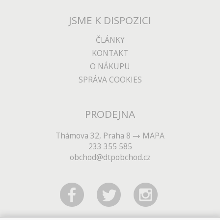
JSME K DISPOZICI
ČLÁNKY
KONTAKT
O NÁKUPU
SPRÁVA COOKIES
PRODEJNA
Thámova 32, Praha 8
MAPA
233 355 585
obchod@dtpobchod.cz