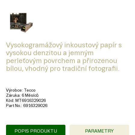
Vysokogramážový inkoustový papír s
vysokou denzitou a jemným
perleťovým povrchem a přirozenou
bílou, vhodný pro tradiční fotografii.
Výrobce
Tecco
Záruka
6 Měsíců
Kód
MT6916329026
Part No.
6916329026
POPIS PRODUKTU
PARAMETRY