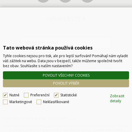
NEWSLETTER
Tato webová stránka používá cookies
Tyhle cookies nejsou pro tisk, ale pro lepší surfování! Pomáhají nám vyladit
váš zážitek na webu. Data jsou v bezpečí, takže můžeme společně tvořit
ODESLAT
bez obav. Souhlasíte s naším nastavením?
POVOLIT VŠECHNY COOKIES
POVOLIT VÝBĚR
Nutné
Preferenční
Statistické
Zobrazit
detaily
Marketingové
Neklasifikované
Technické řešení © 2026
CyberSoft s.r.o.
Podle zákona o evidenci tržeb je prodávající povinen vystavit kupujícímu účtenku. Zároveň
je povinen zaevidovat přijatou tržbu u správce daně online, v případě technického