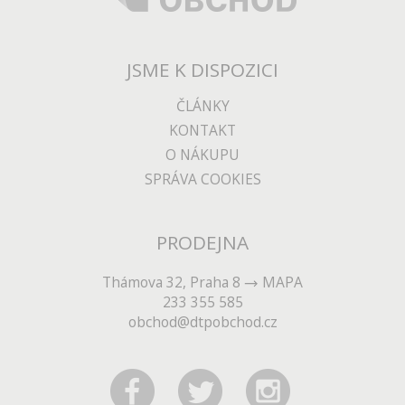
JSME K DISPOZICI
ČLÁNKY
KONTAKT
O NÁKUPU
SPRÁVA COOKIES
PRODEJNA
Thámova 32, Praha 8
MAPA
233 355 585
obchod@dtpobchod.cz