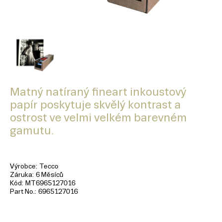
Matný natíraný fineart inkoustový
papír poskytuje skvělý kontrast a
ostrost ve velmi velkém barevném
gamutu.
Výrobce
Tecco
Záruka
6 Měsíců
Kód
MT6965127016
Part No.
6965127016