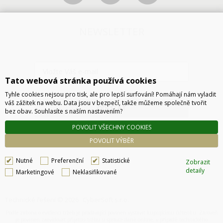
NEWSLETTER
Tato webová stránka používá cookies
Tyhle cookies nejsou pro tisk, ale pro lepší surfování! Pomáhají nám vyladit
váš zážitek na webu. Data jsou v bezpečí, takže můžeme společně tvořit
ODESLAT
bez obav. Souhlasíte s naším nastavením?
POVOLIT VŠECHNY COOKIES
POVOLIT VÝBĚR
Nutné
Preferenční
Statistické
Zobrazit
detaily
Marketingové
Neklasifikované
Technické řešení © 2026
CyberSoft s.r.o.
Podle zákona o evidenci tržeb je prodávající povinen vystavit kupujícímu účtenku. Zároveň
je povinen zaevidovat přijatou tržbu u správce daně online, v případě technického