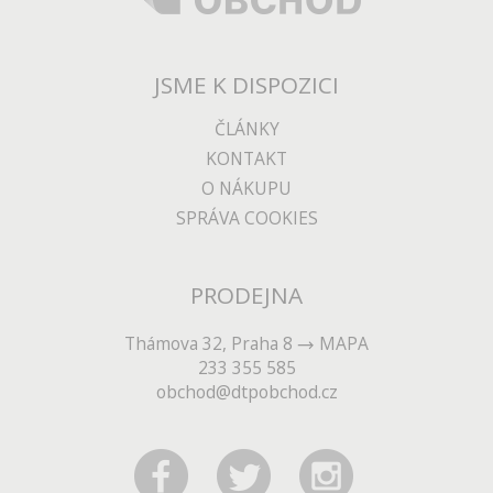
JSME K DISPOZICI
ČLÁNKY
KONTAKT
O NÁKUPU
SPRÁVA COOKIES
PRODEJNA
Thámova 32, Praha 8
MAPA
233 355 585
obchod@dtpobchod.cz