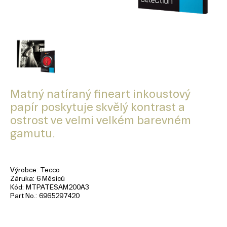
Matný natíraný fineart inkoustový
papír poskytuje skvělý kontrast a
ostrost ve velmi velkém barevném
gamutu.
Výrobce
Tecco
Záruka
6 Měsíců
Kód
MTPATESAM200A3
Part No.
6965297420