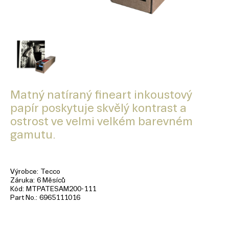
Matný natíraný fineart inkoustový
papír poskytuje skvělý kontrast a
ostrost ve velmi velkém barevném
gamutu.
Výrobce
Tecco
Záruka
6 Měsíců
Kód
MTPATESAM200-111
Part No.
6965111016