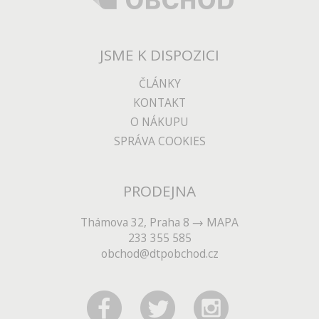
JSME K DISPOZICI
ČLÁNKY
KONTAKT
O NÁKUPU
SPRÁVA COOKIES
PRODEJNA
Thámova 32, Praha 8
MAPA
233 355 585
obchod@dtpobchod.cz