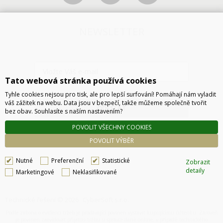
NEWSLETTER
Tato webová stránka používá cookies
Tyhle cookies nejsou pro tisk, ale pro lepší surfování! Pomáhají nám vyladit
váš zážitek na webu. Data jsou v bezpečí, takže můžeme společně tvořit
ODESLAT
bez obav. Souhlasíte s naším nastavením?
POVOLIT VŠECHNY COOKIES
POVOLIT VÝBĚR
Nutné
Preferenční
Statistické
Zobrazit
detaily
Marketingové
Neklasifikované
Technické řešení © 2026
CyberSoft s.r.o.
Podle zákona o evidenci tržeb je prodávající povinen vystavit kupujícímu účtenku. Zároveň
je povinen zaevidovat přijatou tržbu u správce daně online, v případě technického