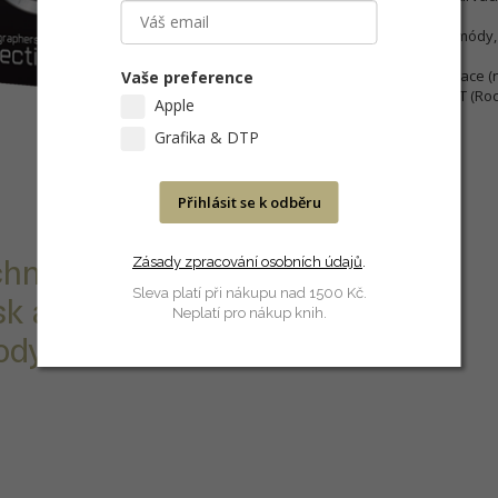
barvami.
Ideální pro tisk architektury, módy, 
Velmi dobré vlastnosti archivace (
Vaše preference
tiskárna / papír / inkoust u RIT (Ro
Apple
Grafika & DTP
Přihlásit se k odběru
Zásady zpracování osobních údajů
.
chnoucí papír s
Sleva platí při nákupu nad 1500 Kč.
sk architektury,
Neplatí pro nákup knih.
dy...