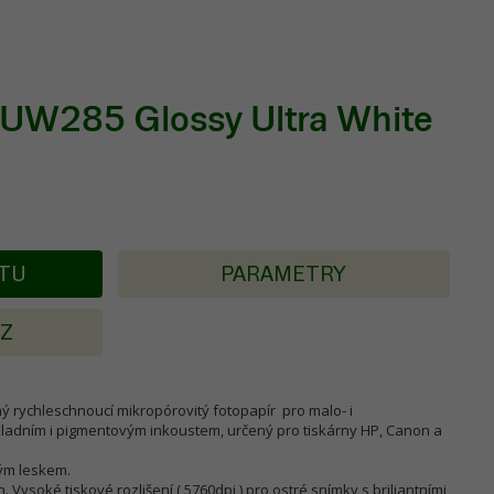
PUW285 Glossy Ultra White
KTU
PARAMETRY
AZ
ý rychleschnoucí mikropórovitý fotopapír pro malo- i
ladním i pigmentovým inkoustem, určený pro tiskárny HP, Canon a
kým leskem.
. Vysoké tiskové rozlišení ( 5760dpi ) pro ostré snímky s briliantními