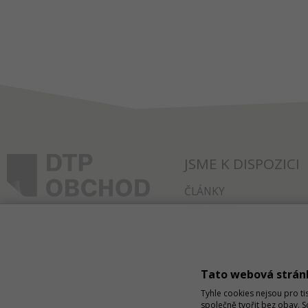
JSME K DISPOZICI
ČLÁNKY
KONTAKT
O NÁKUPU
SPRÁVA COOKIES
Tato webová strán
Tyhle cookies nejsou pro ti
společně tvořit bez obav. 