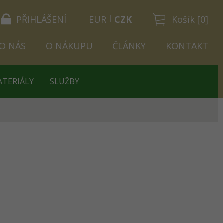
PŘIHLÁŠENÍ
EUR
CZK
Košík [0]
O NÁS
O NÁKUPU
ČLÁNKY
KONTAKT
ATERIÁLY
SLUŽBY