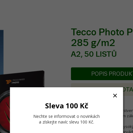
Tecco Photo 
285 g/m2
A2, 50 LISTŮ
POPIS PRODU
POSLAT DOT
Sleva 100 Kč
Univerzální jednostranně ovrstven
velkoformátový tisk barevným zák
Nechte se informovat o novinkách
Epson.
a získejte navíc slevu 100 Kč
.
Pevný, ultra bílý fotopapír s vyso
Rychleschnoucí i při sytých barvách