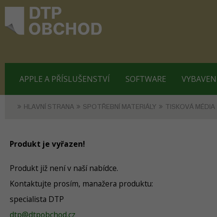
APPLE A PŘÍSLUŠENSTVÍ
SOFTWARE
VYBAVEN
HLAVNÍ STRANA
SPOTŘEBNÍ MATERIÁLY
TISKOVÁ MÉDIA
Produkt je vyřazen!
Produkt již není v naší nabídce.
Kontaktujte prosím, manažera produktu:
specialista DTP
dtp@dtpobchod.cz