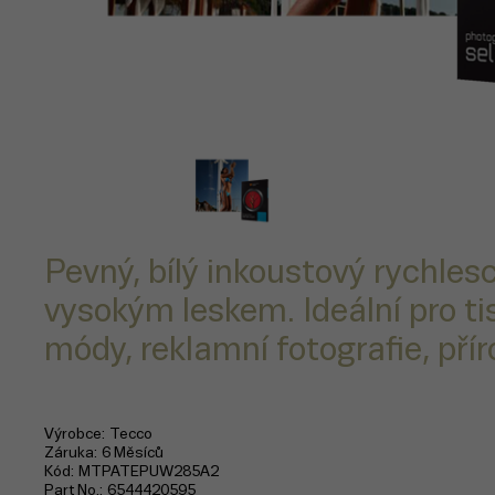
Pevný, bílý inkoustový rychles
vysokým leskem. Ideální pro ti
módy, reklamní fotografie, příro
Výrobce
Tecco
Záruka
6 Měsíců
Kód
MTPATEPUW285A2
Part No.
6544420595