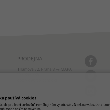
PRODEJNA
Thámova 32, Praha 8
MAPA
233 355 585
obchod@dtpobchod.cz
ka používá cookies
sk, ale pro lepší surfování! Pomáhají nám vyladit váš zážitek na webu. Data jso
Souhlasíte s naším nastavením?