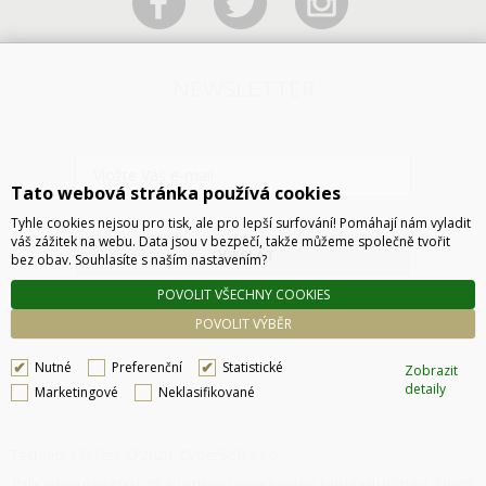
NEWSLETTER
Tato webová stránka používá cookies
Tyhle cookies nejsou pro tisk, ale pro lepší surfování! Pomáhají nám vyladit
váš zážitek na webu. Data jsou v bezpečí, takže můžeme společně tvořit
ODESLAT
bez obav. Souhlasíte s naším nastavením?
POVOLIT VŠECHNY COOKIES
POVOLIT VÝBĚR
Nutné
Preferenční
Statistické
Zobrazit
detaily
Marketingové
Neklasifikované
Technické řešení © 2026
CyberSoft s.r.o.
Podle zákona o evidenci tržeb je prodávající povinen vystavit kupujícímu účtenku. Zároveň