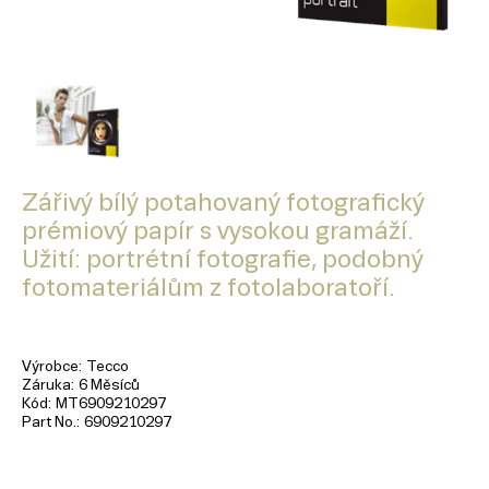
Zářivý bílý potahovaný fotografický
prémiový papír s vysokou gramáží.
Užití: portrétní fotografie, podobný
fotomateriálům z fotolaboratoří.
Výrobce
Tecco
Záruka
6 Měsíců
Kód
MT6909210297
Part No.
6909210297