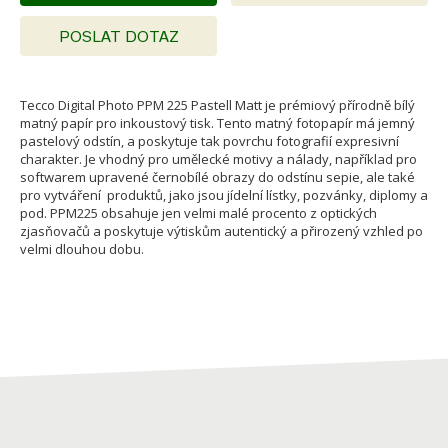
POSLAT DOTAZ
Tecco Digital Photo PPM 225 Pastell Matt je prémiový přírodně bílý
matný papír pro inkoustový tisk. Tento matný fotopapír má jemný
pastelový odstín, a poskytuje tak povrchu fotografií expresivní
charakter. Je vhodný pro umělecké motivy a nálady, například pro
softwarem upravené černobílé obrazy do odstínu sepie, ale také
pro vytváření produktů, jako jsou jídelní lístky, pozvánky, diplomy a
pod. PPM225 obsahuje jen velmi malé procento z optických
zjasňovačů a poskytuje výtiskům autentický a přirozený vzhled po
velmi dlouhou dobu.