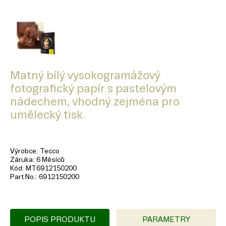
Matný bílý vysokogramážový
fotografický papír s pastelovým
nádechem, vhodný zejména pro
umělecký tisk.
Výrobce
Tecco
Záruka
6 Měsíců
Kód
MT6912150200
Part No.
6912150200
POPIS PRODUKTU
PARAMETRY