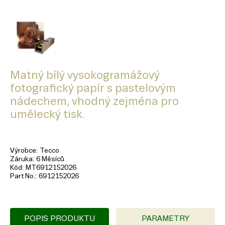
Matný bílý vysokogramážový
fotografický papír s pastelovým
nádechem, vhodný zejména pro
umělecký tisk.
Výrobce
Tecco
Záruka
6 Měsíců
Kód
MT6912152026
Part No.
6912152026
POPIS PRODUKTU
PARAMETRY