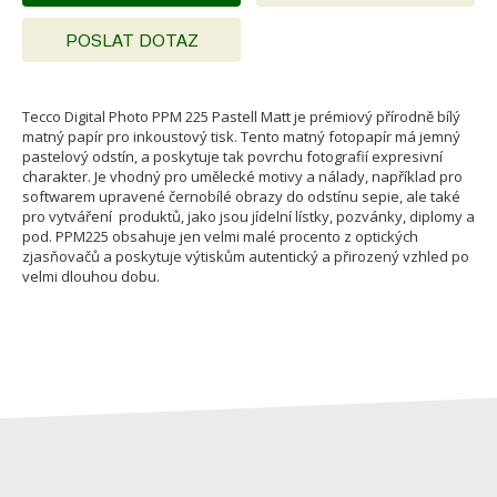
POSLAT DOTAZ
Tecco Digital Photo PPM 225 Pastell Matt je prémiový přírodně bílý
matný papír pro inkoustový tisk. Tento matný fotopapír má jemný
pastelový odstín, a poskytuje tak povrchu fotografií expresivní
charakter. Je vhodný pro umělecké motivy a nálady, například pro
softwarem upravené černobílé obrazy do odstínu sepie, ale také
pro vytváření produktů, jako jsou jídelní lístky, pozvánky, diplomy a
pod. PPM225 obsahuje jen velmi malé procento z optických
zjasňovačů a poskytuje výtiskům autentický a přirozený vzhled po
velmi dlouhou dobu.