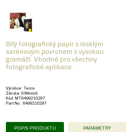
Bílý fotografický papír s lesklým
saténovým povrchem s vysokou
gramáží. Vhodné pro všechny
fotografické aplikace.
Výrobce
Tecco
Záruka
6 Měsíců
Kód
MT6499210297
Part No.
6499210297
POPIS PRODUKTU
PARAMETRY