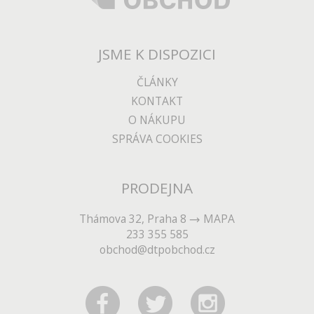
JSME K DISPOZICI
ČLÁNKY
KONTAKT
O NÁKUPU
SPRÁVA COOKIES
PRODEJNA
Thámova 32, Praha 8
MAPA
233 355 585
obchod@dtpobchod.cz