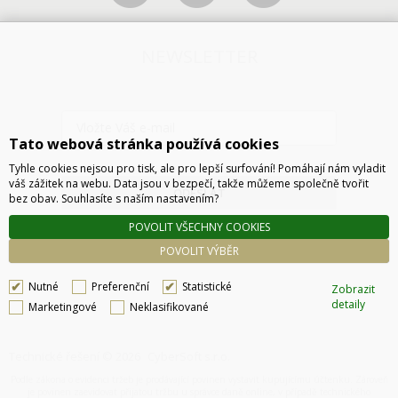
NEWSLETTER
Tato webová stránka používá cookies
Tyhle cookies nejsou pro tisk, ale pro lepší surfování! Pomáhají nám vyladit
váš zážitek na webu. Data jsou v bezpečí, takže můžeme společně tvořit
ODESLAT
bez obav. Souhlasíte s naším nastavením?
POVOLIT VŠECHNY COOKIES
POVOLIT VÝBĚR
Nutné
Preferenční
Statistické
Zobrazit
detaily
Marketingové
Neklasifikované
Technické řešení © 2026
CyberSoft s.r.o.
Podle zákona o evidenci tržeb je prodávající povinen vystavit kupujícímu účtenku. Zároveň
je povinen zaevidovat přijatou tržbu u správce daně online, v případě technického