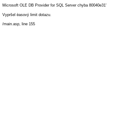
Microsoft OLE DB Provider for SQL Server
chyba 80040e31'
Vypršel èasový limit dotazu.
/main.asp
, line 155