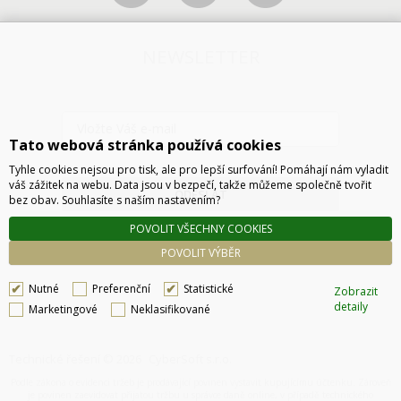
NEWSLETTER
Tato webová stránka používá cookies
Tyhle cookies nejsou pro tisk, ale pro lepší surfování! Pomáhají nám vyladit
váš zážitek na webu. Data jsou v bezpečí, takže můžeme společně tvořit
ODESLAT
bez obav. Souhlasíte s naším nastavením?
POVOLIT VŠECHNY COOKIES
POVOLIT VÝBĚR
Nutné
Preferenční
Statistické
Zobrazit
detaily
Marketingové
Neklasifikované
Technické řešení © 2026
CyberSoft s.r.o.
Podle zákona o evidenci tržeb je prodávající povinen vystavit kupujícímu účtenku. Zároveň
je povinen zaevidovat přijatou tržbu u správce daně online, v případě technického