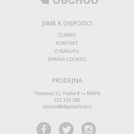
JSME K DISPOZICI
ČLÁNKY
KONTAKT
O NÁKUPU
SPRÁVA COOKIES
PRODEJNA
Thámova 32, Praha 8
MAPA
233 355 585
obchod@dtpobchod.cz