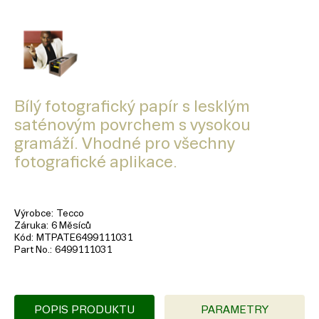
Bílý fotografický papír s lesklým
saténovým povrchem s vysokou
gramáží. Vhodné pro všechny
fotografické aplikace.
Výrobce
Tecco
Záruka
6 Měsíců
Kód
MTPATE6499111031
Part No.
6499111031
POPIS PRODUKTU
PARAMETRY