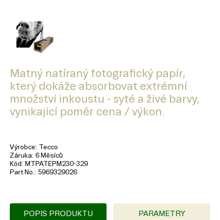
Matný natíraný fotografický papír,
který dokáže absorbovat extrémní
množství inkoustu - syté a živé barvy,
vynikající poměr cena / výkon.
Výrobce
Tecco
Záruka
6 Měsíců
Kód
MTPATEPM230-329
Part No.
5969329026
POPIS PRODUKTU
PARAMETRY