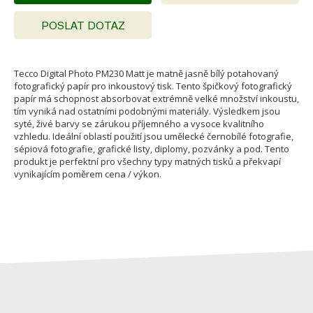
POSLAT DOTAZ
Tecco Digital Photo PM230 Matt je matně jasně bílý potahovaný
fotografický papír pro inkoustový tisk. Tento špičkový fotografický
papír má schopnost absorbovat extrémně velké množství inkoustu,
tím vyniká nad ostatními podobnými materiály. Výsledkem jsou
syté, živé barvy se zárukou příjemného a vysoce kvalitního
vzhledu. Ideální oblastí použití jsou umělecké černobílé fotografie,
sépiová fotografie, grafické listy, diplomy, pozvánky a pod. Tento
produkt je perfektní pro všechny typy matných tisků a překvapí
vynikajícím poměrem cena / výkon.