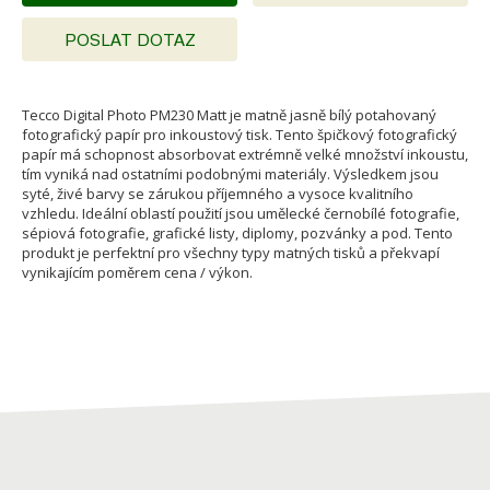
POSLAT DOTAZ
Tecco Digital Photo PM230 Matt je matně jasně bílý potahovaný
fotografický papír pro inkoustový tisk. Tento špičkový fotografický
papír má schopnost absorbovat extrémně velké množství inkoustu,
tím vyniká nad ostatními podobnými materiály. Výsledkem jsou
syté, živé barvy se zárukou příjemného a vysoce kvalitního
vzhledu. Ideální oblastí použití jsou umělecké černobílé fotografie,
sépiová fotografie, grafické listy, diplomy, pozvánky a pod. Tento
produkt je perfektní pro všechny typy matných tisků a překvapí
vynikajícím poměrem cena / výkon.