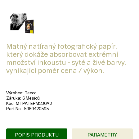
Matný natíraný fotografický papír,
který dokáže absorbovat extrémní
množství inkoustu - syté a živé barvy,
vynikající poměr cena / výkon.
Výrobce
Tecco
Záruka
6 Měsíců
Kód
MTPATEPM230A2
Part No.
5969420595
POPIS PRODUKTU
PARAMETRY