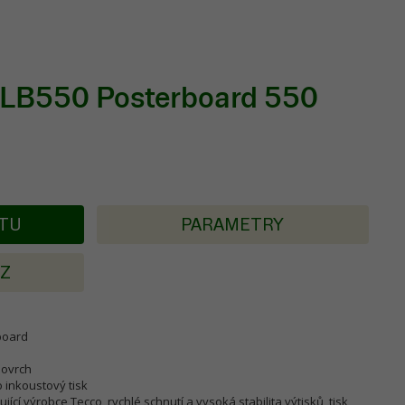
PLB550 Posterboard 550
KTU
PARAMETRY
AZ
board
povrch
o inkoustový tisk
jící výrobce Tecco, rychlé schnutí a vysoká stabilita výtisků, tisk