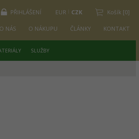
PŘIHLÁŠENÍ
EUR
CZK
Košík [0]
O NÁS
O NÁKUPU
ČLÁNKY
KONTAKT
ATERIÁLY
SLUŽBY