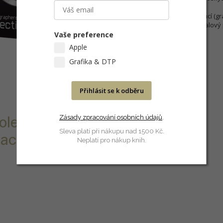
přímo na karton
Užití: pro široké užití prezentací (
vizualizací, je vhodný pro obalový
Vaše preference
Apple
Grafika & DTP
Přihlásit se k odběru
Zásady zpracování osobních údajů
.
olesklým
Sleva platí při nákupu nad 1500 Kč.
aci maket jako
Neplatí pro nákup knih.