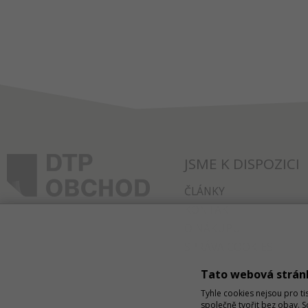
JSME K DISPOZICI
ČLÁNKY
KONTAKT
O NÁKUPU
SPRÁVA COOKIES
Tato webová strán
Tyhle cookies nejsou pro ti
společně tvořit bez obav. 