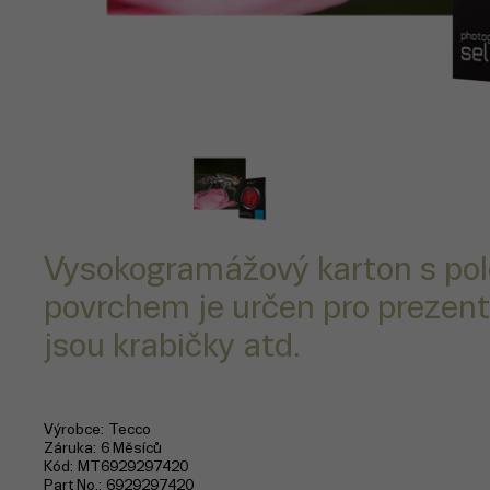
Vysokogramážový karton s pol
povrchem je určen pro prezent
jsou krabičky atd.
Výrobce
Tecco
Záruka
6 Měsíců
Kód
MT6929297420
Part No.
6929297420