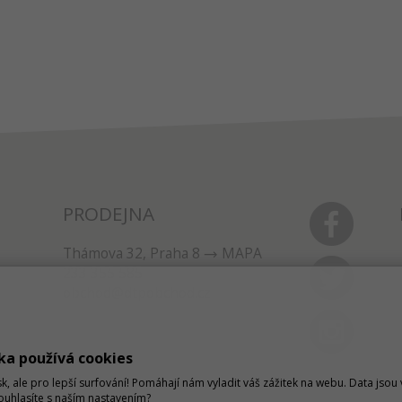
PRODEJNA
Thámova 32, Praha 8
MAPA
233 355 585
obchod@dtpobchod.cz
ka používá cookies
sk, ale pro lepší surfování! Pomáhají nám vyladit váš zážitek na webu. Data jso
Souhlasíte s naším nastavením?