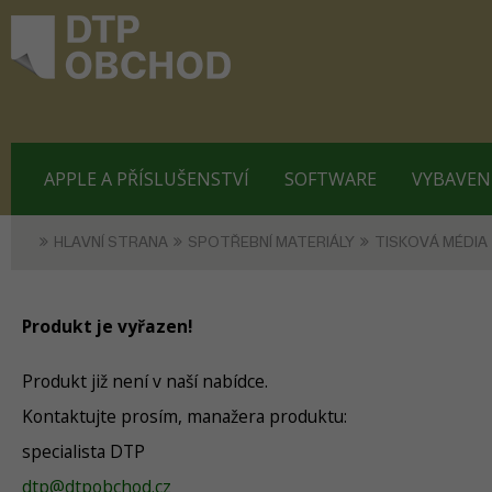
APPLE A PŘÍSLUŠENSTVÍ
SOFTWARE
VYBAVEN
HLAVNÍ STRANA
SPOTŘEBNÍ MATERIÁLY
TISKOVÁ MÉDIA
Produkt je vyřazen!
Produkt již není v naší nabídce.
Kontaktujte prosím, manažera produktu:
specialista DTP
dtp@dtpobchod.cz