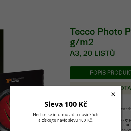
Tecco Photo 
g/m2
A3, 20 LISTŮ
POPIS PRODU
POSLAT DOT
Sleva 100 Kč
Tecco Digital Photo PLB550 Poster
Nechte se informovat o novinkách
Povrch: téměř karton, semimatný 
a získejte navíc slevu 100 Kč
.
Technologie: fotografický papír pr
Výhoda: nejsilnější materiál poskytu