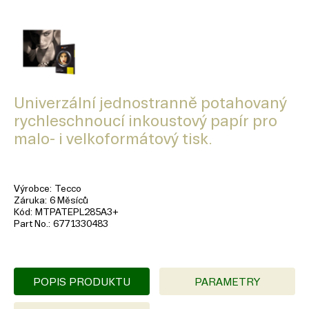
Univerzální jednostranně potahovaný
rychleschnoucí inkoustový papír pro
malo- i velkoformátový tisk.
Výrobce
Tecco
Záruka
6 Měsíců
Kód
MTPATEPL285A3+
Part No.
6771330483
POPIS PRODUKTU
PARAMETRY