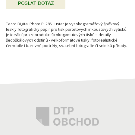
POSLAT DOTAZ
Tecco Digital Photo PL285 Luster je vysokogramážový špičkový
lesklý fotografický papír pro tisk portétových inkoustových výtisků.
Je ideální pro reprodukci širokogamutových tisků s detaily
šedoškálových odstínů - velkoformátové tisky, fotorealistické
černobílé i barevné portréty, svatební fotografie či snímků přírody.