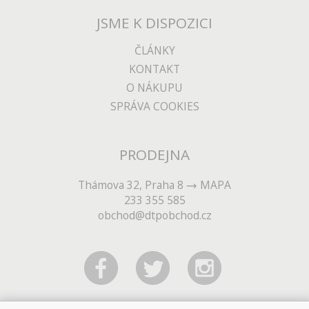
JSME K DISPOZICI
ČLÁNKY
KONTAKT
O NÁKUPU
SPRÁVA COOKIES
PRODEJNA
Thámova 32, Praha 8
MAPA
233 355 585
obchod@dtpobchod.cz