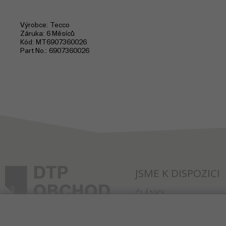
Výrobce
Tecco
Záruka
6 Měsíců
Kód
MT6907360026
Part No.
6907360026
JSME K DISPOZICI
ČLÁNKY
KONTAKT
O NÁKUPU