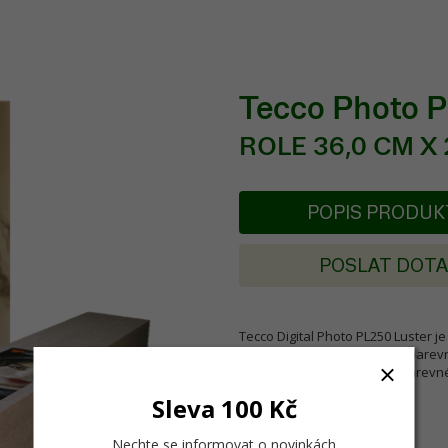
Tecco Photo 
ROLE 36,0 CM X 2
POPIS PRODU
POSLAT DOT
Tecco Digital Photo PL250 Luster je 
reprodukce s velmi širokým barevn
fotorealistické černobílé a barevn
Sleva 100 Kč
Nechte se informovat o novinkách