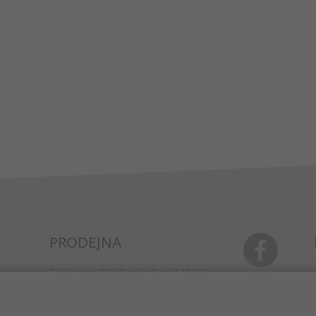
PRODEJNA
Thámova 32, Praha 8
MAPA
233 355 585
obchod@dtpobchod.cz