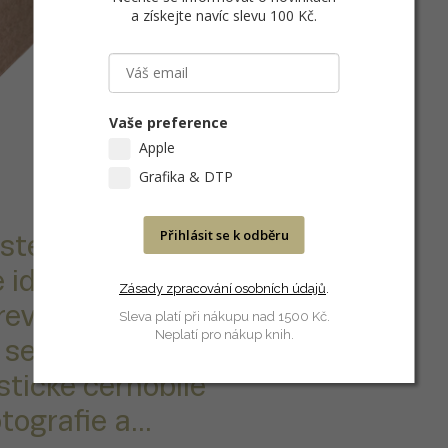
a získejte navíc slevu 100 Kč
.
Vaše preference
Apple
Grafika & DTP
Přihlásit se k odběru
ster je vysoce
e ideální pro
Zásady zpracování osobních údajů
.
arevným
Sleva platí při nákupu nad 1500 Kč.
Neplatí pro nákup knih.
 se pro
stické černobílé
ografie a...