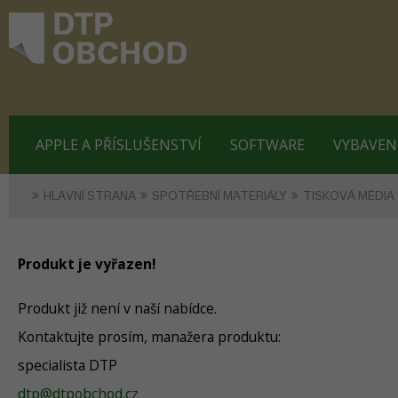
APPLE A PŘÍSLUŠENSTVÍ
SOFTWARE
VYBAVEN
HLAVNÍ STRANA
SPOTŘEBNÍ MATERIÁLY
TISKOVÁ MÉDIA
Produkt je vyřazen!
Produkt již není v naší nabídce.
Kontaktujte prosím, manažera produktu:
specialista DTP
dtp@dtpobchod.cz