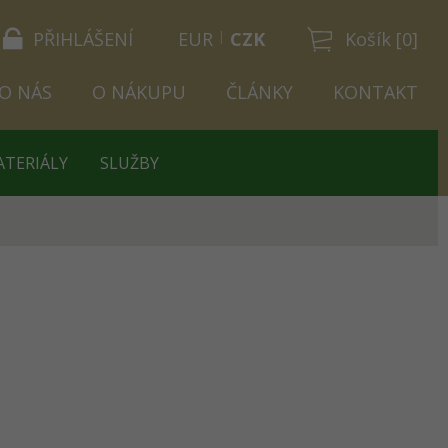
PŘIHLÁŠENÍ
EUR
CZK
Košík [0]
O NÁS
O NÁKUPU
ČLÁNKY
KONTAKT
ATERIÁLY
SLUŽBY