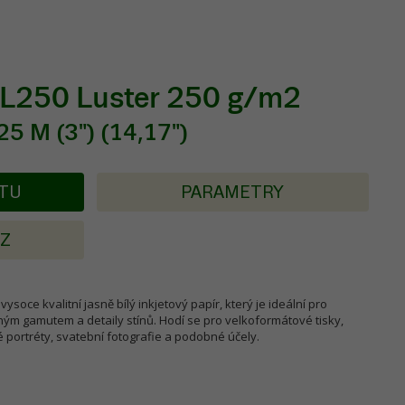
PL250 Luster 250 g/m2
5 M (3") (14,17")
KTU
PARAMETRY
AZ
vysoce kvalitní jasně bílý inkjetový papír, který je ideální pro
ým gamutem a detaily stínů. Hodí se pro velkoformátové tisky,
é portréty, svatební fotografie a podobné účely.