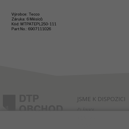
Výrobce
Tecco
Záruka
6 Měsíců
Kód
MTPATEPL250-111
Part No.
6907111026
JSME K DISPOZICI
ČLÁNKY
KONTAKT
O NÁKUPU