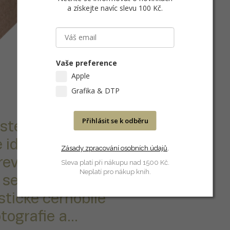
a získejte navíc slevu 100 Kč
.
Vaše preference
Apple
Grafika & DTP
Přihlásit se k odběru
ster je vysoce
e ideální pro
Zásady zpracování osobních údajů
.
arevným
Sleva platí při nákupu nad 1500 Kč.
Neplatí pro nákup knih.
 se pro
stické černobílé
ografie a...