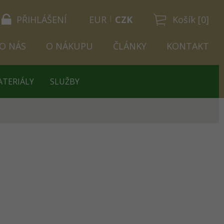
PŘIHLÁŠENÍ
EUR
CZK
Košík [0]
O NÁS
O NÁKUPU
ČLÁNKY
KONTAKT
ATERIÁLY
SLUŽBY