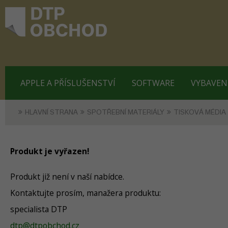
APPLE A PŘÍSLUŠENSTVÍ
SOFTWARE
VYBAVEN
HLAVNÍ STRANA
SPOTŘEBNÍ MATERIÁLY
TISKOVÁ MÉDIA
Produkt je vyřazen!
Produkt již není v naší nabídce.
Kontaktujte prosím, manažera produktu:
specialista DTP
dtp@dtpobchod.cz