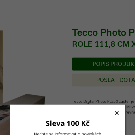
Tecco Photo 
ROLE 111,8 CM X 
POPIS PRODU
POSLAT DOT
Tecco Digital Photo PL250 Luster je 
reprodukce s velmi širokým barevn
fotorealistické černobílé a barevn
Sleva 100 Kč
Nechte se informovat o novinkách