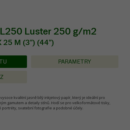
PL250 Luster 250 g/m2
25 M (3") (44")
KTU
PARAMETRY
AZ
vysoce kvalitní jasně bílý inkjetový papír, který je ideální pro
ým gamutem a detaily stínů. Hodí se pro velkoformátové tisky,
é portréty, svatební fotografie a podobné účely.