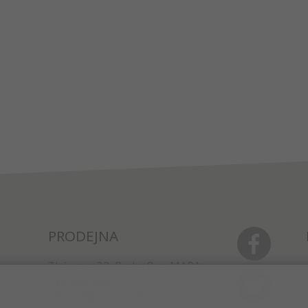
PRODEJNA
Thámova 32, Praha 8
MAPA
233 355 585
obchod@dtpobchod.cz