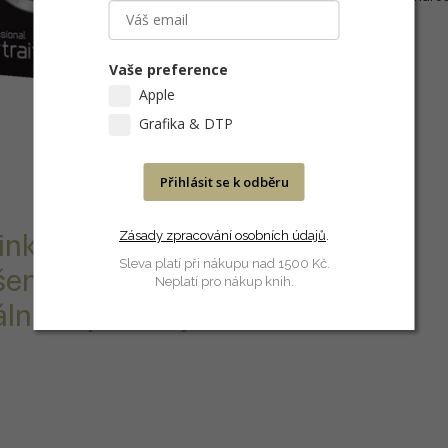
fotografií či snímků přírody.
Vaše preference
Apple
Grafika & DTP
Přihlásit se k odběru
Zásady zpracování osobních údajů
.
 inkoustový
Sleva platí při nákupu nad 1500 Kč.
šení s
Neplatí pro nákup knih.
ní na portréty.