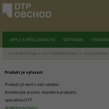
APPLE A PŘÍSLUŠENSTVÍ
SOFTWARE
VYBAVEN
HLAVNÍ STRANA
SPOTŘEBNÍ MATERIÁLY
TISKOVÁ MÉDIA
Produkt je vyřazen!
Produkt již není v naší nabídce.
Kontaktujte prosím, manažera produktu:
specialista DTP
dtp@dtpobchod.cz