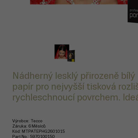
Nádherný lesklý přirozeně bílý
papír pro nejvyšší tisková rozli
rychleschnoucí povrchem. Ideál
Výrobce
Tecco
Záruka
6 Měsíců
Kód
MTPATEPHG2601015
Part No.
5970100150