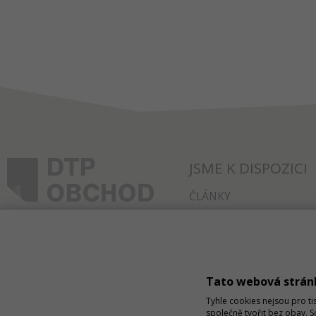
JSME K DISPOZICI
ČLÁNKY
KONTAKT
O NÁKUPU
SPRÁVA COOKIES
Tato webová strán
Tyhle cookies nejsou pro ti
společně tvořit bez obav. 