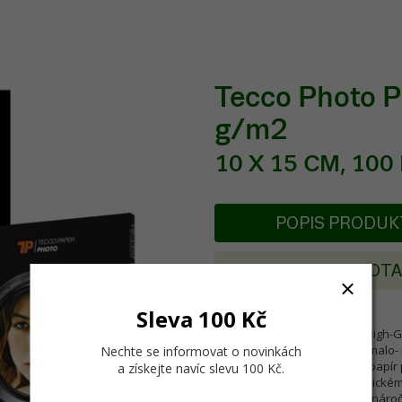
Tecco Photo 
g/m2
10 X 15 CM, 100
POPIS PRODU
POSLAT DOT
Sleva 100 Kč
Tecco Digital Photo PHG260 High-G
mikropórovitý fotopapír pro malo-
Nechte se informovat o novinkách
inkoustem. Nádherný lesklý papír p
a získejte navíc slevu 100 Kč
.
lesklém povrchu jako na klasickém
pro profesionální fotografy i náro