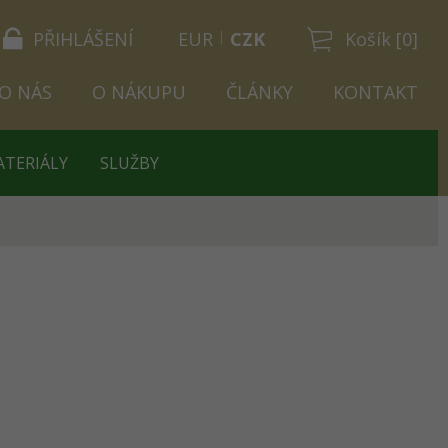
PŘIHLÁŠENÍ
EUR
CZK
Košík [0]
O NÁS
O NÁKUPU
ČLÁNKY
KONTAKT
ATERIÁLY
SLUŽBY