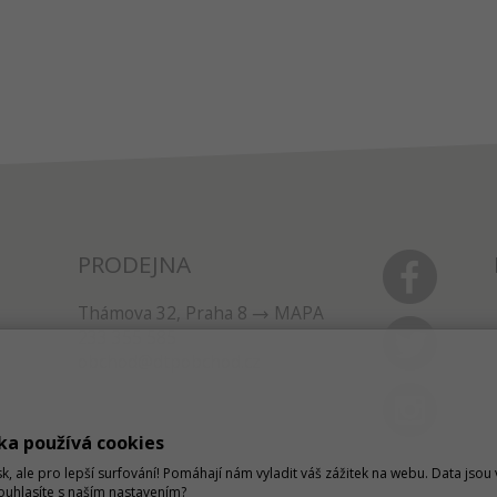
PRODEJNA
Thámova 32, Praha 8
MAPA
233 355 585
obchod@dtpobchod.cz
ka používá cookies
sk, ale pro lepší surfování! Pomáhají nám vyladit váš zážitek na webu. Data jso
Souhlasíte s naším nastavením?