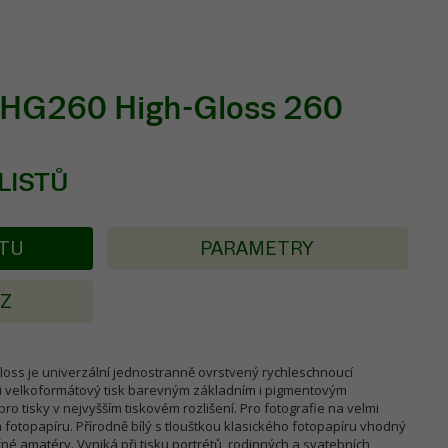
PHG260 High-Gloss 260
 LISTŮ
KTU
PARAMETRY
AZ
loss je univerzální jednostranně ovrstvený rychleschnoucí
 i velkoformátový tisk barevným základním i pigmentovým
ro tisky v nejvyšším tiskovém rozlišení. Pro fotografie na velmi
 fotopapíru. Přírodně bílý s tlouštkou klasického fotopapíru vhodný
čné amatéry. Vyniká při tisku portrétů, rodinných a svatebních