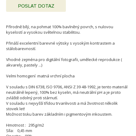
POSLAT DOTAZ
Přírodně bílý, na pohmat 100% bavlněný povrch, s nulovou
kyselostí a vysokou světelnou stabilitou.
Přináší excelentní barevné výtisky s vysokým kontrastem a
stálobarevností.
Vhodné zejména pro digitální fotografii, umělecké reprodukce (
akvarely, pastely ...)
Velmi homogení matná vrchní plocha
V souladu s DIN 6738, ISO 9706, ANSI Z 39 48-1992, je tento materiál
neutrálně lepený, 100% bez kyselin, má neutrální pH a je proto
zvláště odolný proti stárnutí.
V souladu s nejvyšší třídou trvanlivosti a má životnost několik
stovek let!
Možnost tisku barev základním i pigmentovým inkoustem.
Hmotnost : 295g/m2
Síla: 0,45 mm