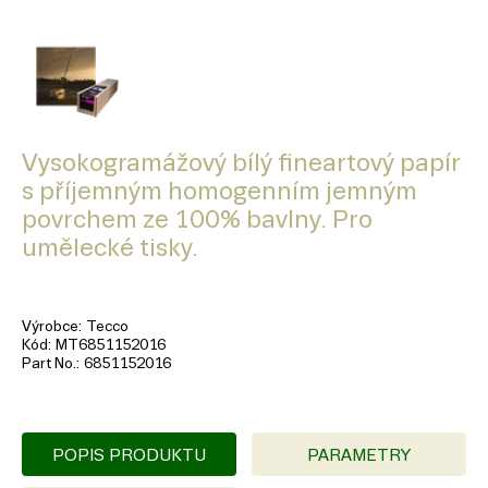
Vysokogramážový bílý fineartový papír
s příjemným homogenním jemným
povrchem ze 100% bavlny. Pro
umělecké tisky.
Výrobce
Tecco
Kód
MT6851152016
Part No.
6851152016
POPIS PRODUKTU
PARAMETRY